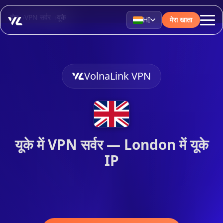
होम
VPN सर्वर
यूके
HI
मेरा खाता
VolnaLink VPN
यूके में VPN सर्वर — London में यूके
IP