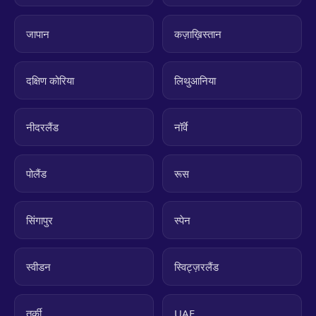
जापान
कज़ाख़िस्तान
दक्षिण कोरिया
लिथुआनिया
नीदरलैंड
नॉर्वे
पोलैंड
रूस
सिंगापुर
स्पेन
स्वीडन
स्विट्ज़रलैंड
तुर्की
UAE