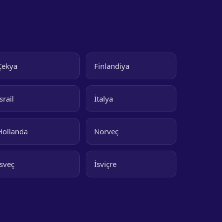
Çekya
Finlandiya
srail
İtalya
Hollanda
Norveç
İsveç
İsviçre