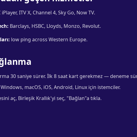
iPlayer, ITV X, Channel 4, Sky Go, Now TV.
ech:
Barclays, HSBC, Lloyds, Monzo, Revolut.
arı:
low ping across Western Europe.
ağlanma
ma 30 saniye sürer. İlk 8 saat kart gerekmez — deneme sür
Windows, macOS, iOS, Android, Linux için istemciler.
ni aç, Birleşik Krallık'yi seç, "Bağlan"a tıkla.