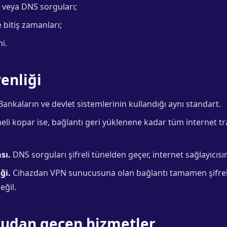
r veya DNS sorguları;
 bitiş zamanları;
i.
enliği
ankaların ve devlet sistemlerinin kullandığı aynı standart.
li kopar ise, bağlantı geri yüklenene kadar tüm internet tra
sı.
DNS sorguları şifreli tünelden geçer, internet sağlayıcısı
ği.
Cihazdan VPN sunucusuna olan bağlantı tamamen şifreli
eğil.
cudan geçen hizmetler