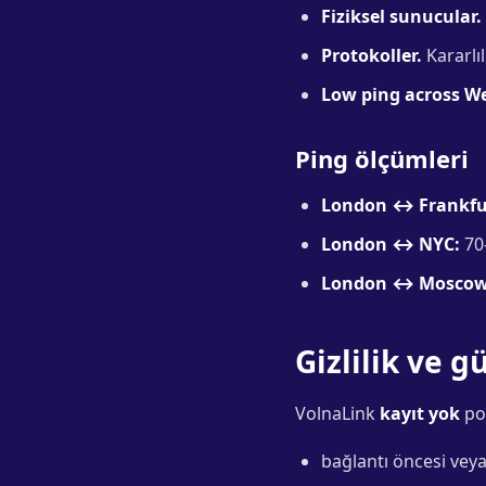
Fiziksel sunucular.
Protokoller.
Kararlıl
Low ping across W
Ping ölçümleri
London ↔ Frankfu
London ↔ NYC:
70
London ↔ Moscow
Gizlilik ve 
VolnaLink
kayıt yok
pol
bağlantı öncesi veya