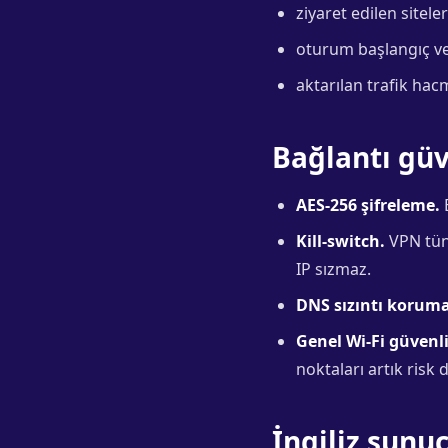
ziyaret edilen sitele
oturum başlangıç ve
aktarılan trafik hacm
Bağlantı güv
AES-256 şifreleme.
B
Kill-switch.
VPN tüne
IP sızmaz.
DNS sızıntı koruma
Genel Wi-Fi güvenli
noktaları artık risk d
İngiliz sunu