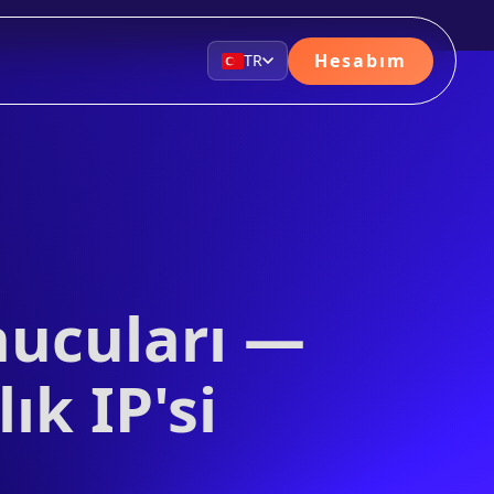
Hesabım
TR
nucuları —
ık IP'si