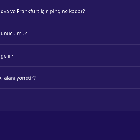
a ve Frankfurt için ping ne kadar?
l sunucu mu?
gelir?
 alanı yönetir?