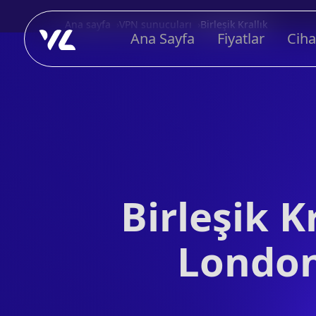
Ana sayfa
VPN sunucuları
Birleşik Krallık
Ana Sayfa
Fiyatlar
Ciha
Birleşik 
London'