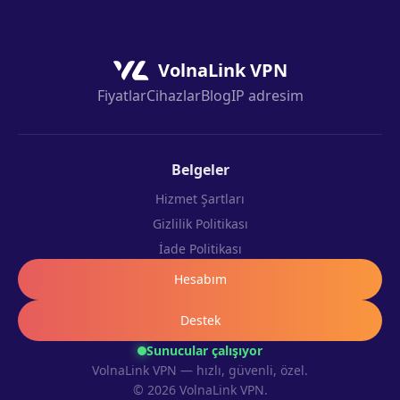
VolnaLink VPN
Fiyatlar
Cihazlar
Blog
IP adresim
Belgeler
Hizmet Şartları
Gizlilik Politikası
İade Politikası
Hesabım
Destek
Sunucular çalışıyor
VolnaLink VPN — hızlı, güvenli, özel.
© 2026 VolnaLink VPN.