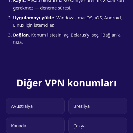
Kayıt.
Hesap oluşturma 30 saniye sürer. İlk 8 saat kart
gerekmez — deneme süresi.
Uygulamayı yükle.
Windows, macOS, iOS, Android,
Linux için istemciler.
Bağlan.
Konum listesini aç, Belarus'yi seç, "Bağlan"a
tıkla.
Diğer VPN konumları
Avustralya
Brezilya
Kanada
Çekya