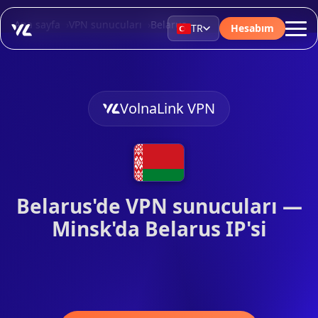
Ana sayfa
VPN sunucuları
Belarus
TR
Hesabım
VolnaLink VPN
Belarus'de VPN sunucuları —
Minsk'da Belarus IP'si