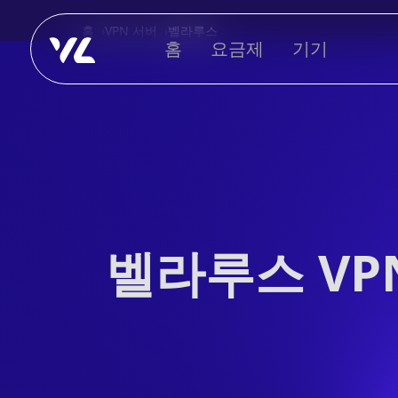
홈
VPN 서버
벨라루스
홈
요금제
기기
벨라루스 VPN