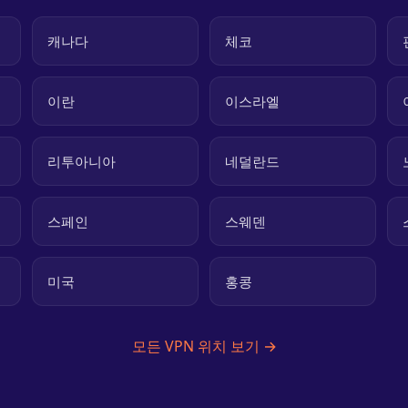
캐나다
체코
이란
이스라엘
리투아니아
네덜란드
스페인
스웨덴
미국
홍콩
모든 VPN 위치 보기 →