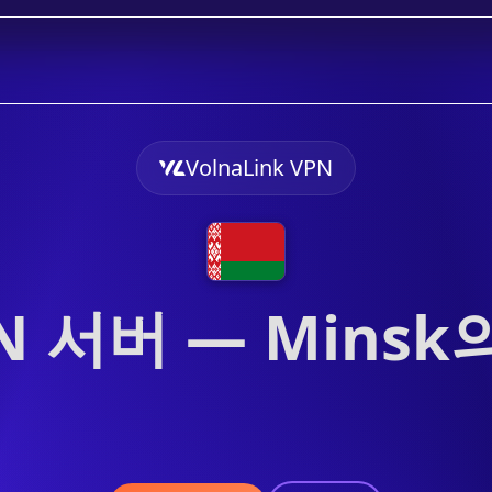
VolnaLink VPN
 서버 — Minsk