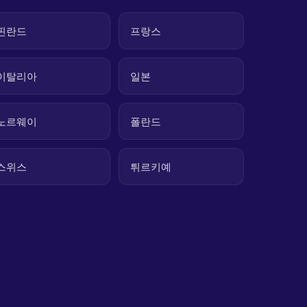
핀란드
프랑스
이탈리아
일본
노르웨이
폴란드
스위스
튀르키예