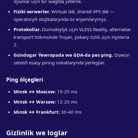
oýunlar üçin bir wagtda ýeterlik.
Fiziki serwerler.
Wirtual däl, shared VPS däl —
operatoryň stoýkalarynda öz enjamlarymyz.
Protokollar.
Durnuklylyk üçin VLESS Reality, alternatiw
transport hökmünde Trojan, ýokary tizlik üçin Hysteria
2.
Gündogar Ýewropada we GDA-da pes ping.
Düwün
sebitiň esasy piring nokatlarynda ýerleşýär.
Ping ölçegleri
Minsk ↔ Moscow:
15-25 ms
Minsk ↔ Warsaw:
12-20 ms
Minsk ↔ Frankfurt:
30-40 ms
Gizlinlik we loglar