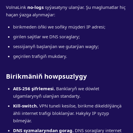
VolnaLink
no-logs
syýasatyny ulanýar. Şu maglumatlar hiç
haçan ýazga alynmaýar:
birikmeden öňki we soňky müşderi IP adresi;
girilen saýtlar we DNS soraglary;
sessiýanyň başlanýan we gutarýan wagty;
geçirilen trafigiň mukdary.
Birikmäniň howpsuzlygy
AES-256 şifrlemesi.
Banklaryň we döwlet
ulgamlarynyň ulanýan standarty.
Kill-switch.
VPN tuneli kesilse, birikme dikeldilýänçä
ähli internet trafigi bloklanýar. Hakyky IP syzyp
bilmeýär.
DNS syzmalaryndan gorag.
DNS soraglary internet