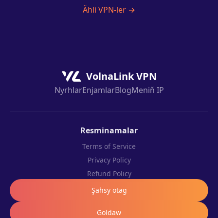
Ähli VPN-ler →
VolnaLink VPN
Nyrhlar
Enjamlar
Blog
Meniň IP
Resminamalar
Terms of Service
Privacy Policy
Refund Policy
Şahsy otag
Goldaw