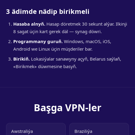
3 ädimde nädip birikmeli
Hasaba alnyň.
Hasap döretmek 30 sekunt alýar. Ilkinji
8 sagat üçin kart gerek däl — synag döwri.
Programmany guruň.
Windows, macOS, iOS,
Android we Linux üçin müşderiler bar.
Birikiň.
Lokasiýalar sanawyny açyň, Belarus saýlaň,
«Birikmek» düwmesine basyň.
Başga VPN-ler
Awstraliýa
Braziliýa