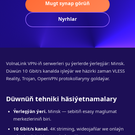
Mugt synap görüň
Nyrhlar
VolnaLink VPN-iň serwerleri şu ýerlerde ýerleşýär: Minsk.
Düwün 10 Gbit/s kanalda işleýär we häzirki zaman VLESS
Reality, Trojan, OpenVPN protokollaryny goldaýar.
Düwnüň tehniki häsiýetnamalary
Ýerleşýän ýeri.
Minsk — sebitiň esasy maglumat
merkezleriniň biri.
10 Gbit/s kanal.
4K striming, wideojaňlar we onlaýn