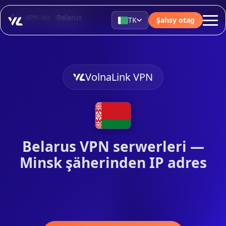
Öý
VPN-ler
Belarus
TK
Şahsy otag
VolnaLink VPN
Belarus VPN serwerleri —
Minsk şäherinden IP adres