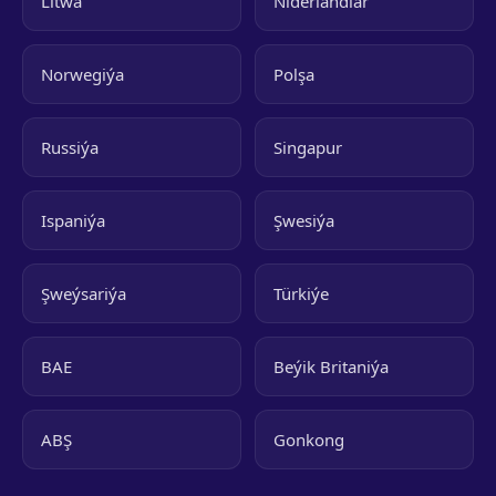
Litwa
Niderlandlar
Norwegiýa
Polşa
Russiýa
Singapur
Ispaniýa
Şwesiýa
Şweýsariýa
Türkiýe
BAE
Beýik Britaniýa
ABŞ
Gonkong