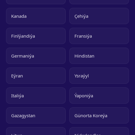
Kanada
Çehiýa
Finlýandiýa
Fransiýa
Germaniýa
Hindistan
Eýran
Ysraýyl
Italiýa
Ýaponiýa
Gazagystan
Günorta Koreýa