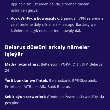
üpjünçiňiziň üstünden däl-de, şifrlenen tuneliň
üstünden geçýär.
Açyk Wi-Fi-da howpsuzlyk.
Enjamdan VPN serwerine
çenli birikme doly şifrlenen — aeroportlardaky we
kafelerdäki açyk nokatlar indi howply däl.
Belarus düwüni arkaly nämeler
işleýär
Media hyzmatlary:
Beltelecom VOKA, ONT, STV, Belarus
24.
Ýerli banklar we fintek:
Belarusbank, BPS-Sberbank,
Priorbank, MTBank, Alfa-Bank Belarus.
Sebit oýun serwerleri:
Gündogar Ýewropada we GDA-da
pes ping.