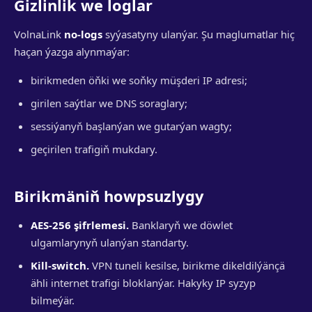
Gizlinlik we loglar
VolnaLink
no-logs
syýasatyny ulanýar. Şu maglumatlar hiç
haçan ýazga alynmaýar:
birikmeden öňki we soňky müşderi IP adresi;
girilen saýtlar we DNS soraglary;
sessiýanyň başlanýan we gutarýan wagty;
geçirilen trafigiň mukdary.
Birikmäniň howpsuzlygy
AES-256 şifrlemesi.
Banklaryň we döwlet
ulgamlarynyň ulanýan standarty.
Kill-switch.
VPN tuneli kesilse, birikme dikeldilýänçä
ähli internet trafigi bloklanýar. Hakyky IP syzyp
bilmeýär.