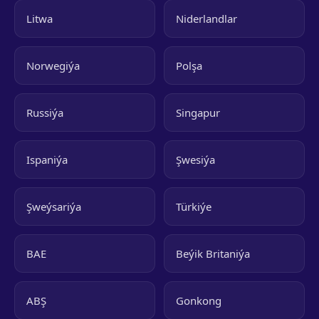
Litwa
Niderlandlar
Norwegiýa
Polşa
Russiýa
Singapur
Ispaniýa
Şwesiýa
Şweýsariýa
Türkiýe
BAE
Beýik Britaniýa
ABŞ
Gonkong