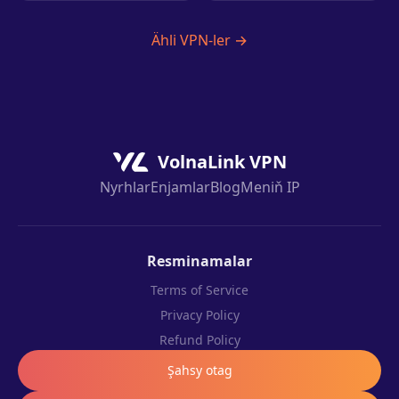
Ähli VPN-ler →
VolnaLink VPN
Nyrhlar
Enjamlar
Blog
Meniň IP
Resminamalar
Terms of Service
Privacy Policy
Refund Policy
Şahsy otag