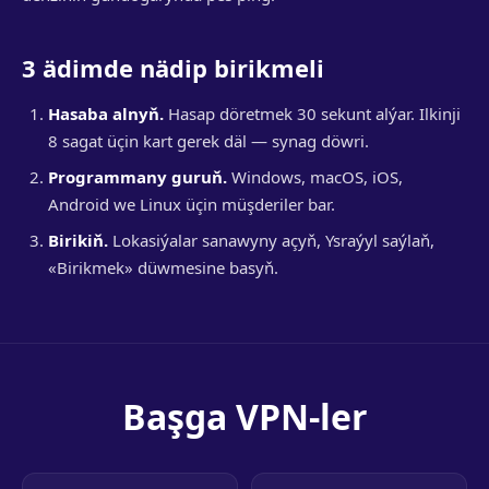
3 ädimde nädip birikmeli
Hasaba alnyň.
Hasap döretmek 30 sekunt alýar. Ilkinji
8 sagat üçin kart gerek däl — synag döwri.
Programmany guruň.
Windows, macOS, iOS,
Android we Linux üçin müşderiler bar.
Birikiň.
Lokasiýalar sanawyny açyň, Ysraýyl saýlaň,
«Birikmek» düwmesine basyň.
Başga VPN-ler