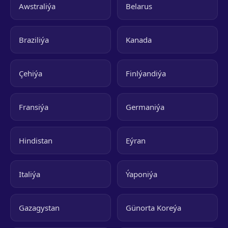
Awstraliýa
Belarus
Braziliýa
Kanada
Çehiýa
Finlýandiýa
Fransiýa
Germaniýa
Hindistan
Eýran
Italiýa
Ýaponiýa
Gazagystan
Günorta Koreýa