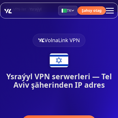
Öý
VPN-ler
Ysraýyl
TK
Şahsy otag
VolnaLink VPN
Ysraýyl VPN serwerleri — Tel
Aviv şäherinden IP adres