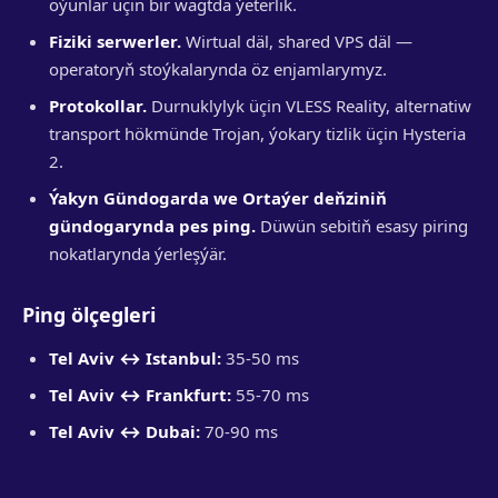
oýunlar üçin bir wagtda ýeterlik.
Fiziki serwerler.
Wirtual däl, shared VPS däl —
operatoryň stoýkalarynda öz enjamlarymyz.
Protokollar.
Durnuklylyk üçin VLESS Reality, alternatiw
transport hökmünde Trojan, ýokary tizlik üçin Hysteria
2.
Ýakyn Gündogarda we Ortaýer deňziniň
gündogarynda pes ping.
Düwün sebitiň esasy piring
nokatlarynda ýerleşýär.
Ping ölçegleri
Tel Aviv ↔ Istanbul:
35-50 ms
Tel Aviv ↔ Frankfurt:
55-70 ms
Tel Aviv ↔ Dubai:
70-90 ms