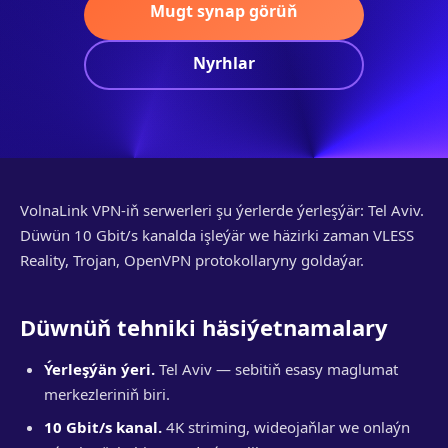
Mugt synap görüň
Nyrhlar
VolnaLink VPN-iň serwerleri şu ýerlerde ýerleşýär: Tel Aviv.
Düwün 10 Gbit/s kanalda işleýär we häzirki zaman VLESS
Reality, Trojan, OpenVPN protokollaryny goldaýar.
Düwnüň tehniki häsiýetnamalary
Ýerleşýän ýeri.
Tel Aviv — sebitiň esasy maglumat
merkezleriniň biri.
10 Gbit/s kanal.
4K striming, wideojaňlar we onlaýn