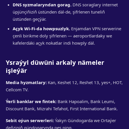
DNS syzmalaryndan gorag.
DNS soraglary internet
üpjünçiňiziň üstünden däl-de, şifrlenen tuneliň
üstünden geçýär.
Açyk Wi-Fi-da howpsuzlyk.
Enjamdan VPN serwerine
çenli birikme doly şifrlenen — aeroportlardaky we
kafelerdäki açyk nokatlar indi howply däl.
Ysraýyl düwüni arkaly nämeler
işleýär
Media hyzmatlary:
Kan, Keshet 12, Reshet 13, yes+, HOT,
Cellcom TV.
Ýerli banklar we fintek:
Bank Hapoalim, Bank Leumi,
Discount Bank, Mizrahi Tefahot, First International Bank.
Sebit oýun serwerleri:
Ýakyn Gündogarda we Ortaýer
deňziniň gündogarynda pes ping.