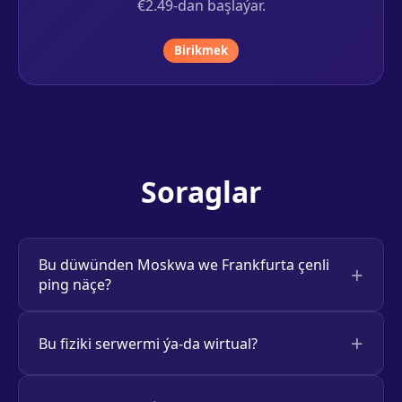
€2.49-dan başlaýar.
Birikmek
Soraglar
Bu düwünden Moskwa we Frankfurta çenli
ping näçe?
Bu fiziki serwermi ýa-da wirtual?