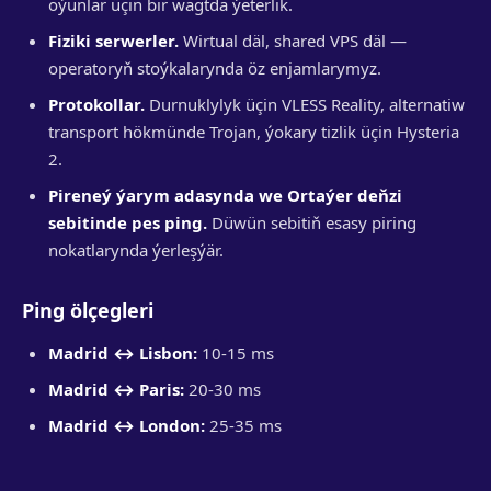
oýunlar üçin bir wagtda ýeterlik.
Fiziki serwerler.
Wirtual däl, shared VPS däl —
operatoryň stoýkalarynda öz enjamlarymyz.
Protokollar.
Durnuklylyk üçin VLESS Reality, alternatiw
transport hökmünde Trojan, ýokary tizlik üçin Hysteria
2.
Pireneý ýarym adasynda we Ortaýer deňzi
sebitinde pes ping.
Düwün sebitiň esasy piring
nokatlarynda ýerleşýär.
Ping ölçegleri
Madrid ↔ Lisbon:
10-15 ms
Madrid ↔ Paris:
20-30 ms
Madrid ↔ London:
25-35 ms