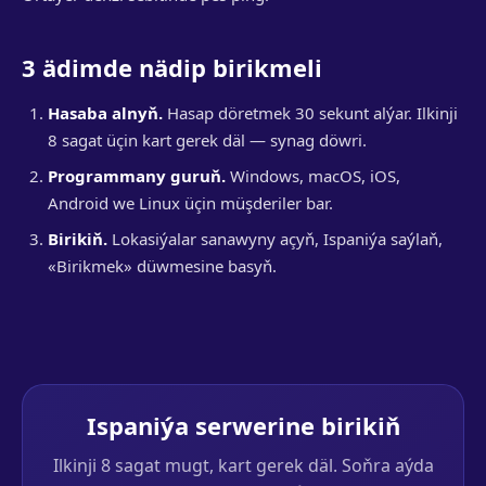
3 ädimde nädip birikmeli
Hasaba alnyň.
Hasap döretmek 30 sekunt alýar. Ilkinji
8 sagat üçin kart gerek däl — synag döwri.
Programmany guruň.
Windows, macOS, iOS,
Android we Linux üçin müşderiler bar.
Birikiň.
Lokasiýalar sanawyny açyň, Ispaniýa saýlaň,
«Birikmek» düwmesine basyň.
Ispaniýa serwerine birikiň
Ilkinji 8 sagat mugt, kart gerek däl. Soňra aýda