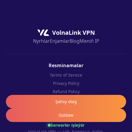
VolnaLink VPN
Nyrhlar
Enjamlar
Blog
Meniň IP
Resminamalar
Terms of Service
Privacy Policy
Refund Policy
Şahsy otag
Goldaw
Serwerler işleýär
VolnaLink VPN — çalt, howpsuz, gizlin.