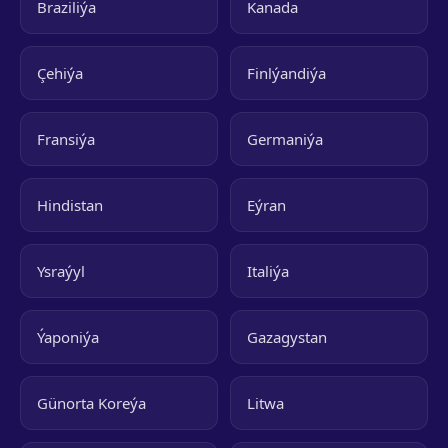
Braziliýa
Kanada
Çehiýa
Finlýandiýa
Fransiýa
Germaniýa
Hindistan
Eýran
Ysraýyl
Italiýa
Ýaponiýa
Gazagystan
Günorta Koreýa
Litwa