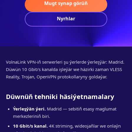
Mugt synap görüň
Nyrhlar
VolnaLink VPN-iň serwerleri şu ýerlerde ýerleşýär: Madrid.
Düwün 10 Gbit/s kanalda işleýär we häzirki zaman VLESS
Reality, Trojan, OpenVPN protokollaryny goldaýar.
Düwnüň tehniki häsiýetnamalary
Ýerleşýän ýeri.
Madrid — sebitiň esasy maglumat
merkezleriniň biri.
10 Gbit/s kanal.
4K striming, wideojaňlar we onlaýn