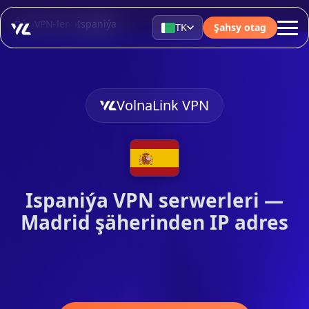
Öý
VPN-ler
Ispaniýa
TK
Şahsy otag
VolnaLink VPN
Ispaniýa VPN serwerleri —
Madrid şäherinden IP adres