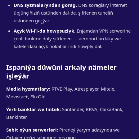
DNS syzmalaryndan gorag.
DNS soraglary internet
üpjünçiňiziň üstünden däl-de, şifrlenen tuneliň
üstünden geçýär.
Açyk Wi-Fi-da howpsuzlyk.
Enjamdan VPN serwerine
çenli birikme doly şifrlenen — aeroportlardaky we
kafelerdäki açyk nokatlar indi howply däl.
Ispaniýa düwüni arkaly nämeler
işleýär
Media hyzmatlary:
RTVE Play, Atresplayer, Mitele,
Movistar+, FlixOlé.
Ýerli banklar we fintek:
Santander, BBVA, CaixaBank,
Bankinter.
Sebit oýun serwerleri:
Pireneý ýarym adasynda we
Ortaýer deňzi sebitinde pes ping.