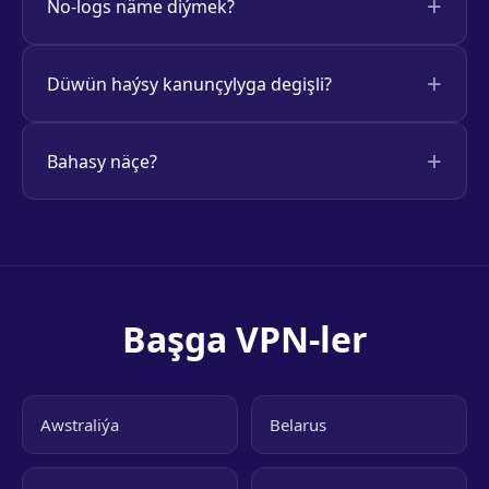
No-logs näme diýmek?
Düwün haýsy kanunçylyga degişli?
Bahasy näçe?
Başga VPN-ler
Awstraliýa
Belarus