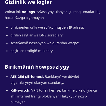
Gizlinlik we loglar
VolnaLink
no-logs
syýasatyny ulanýar. Şu maglumatlar hiç
haçan ýazga alynmaýar:
birikmeden öňki we soňky müşderi IP adresi;
girilen saýtlar we DNS soraglary;
sessiýanyň başlanýan we gutarýan wagty;
geçirilen trafigiň mukdary.
Birikmäniň howpsuzlygy
AES-256 şifrlemesi.
Banklaryň we döwlet
ulgamlarynyň ulanýan standarty.
Kill-switch.
VPN tuneli kesilse, birikme dikeldilýänçä
ähli internet trafigi bloklanýar. Hakyky IP syzyp
bilmeýär.