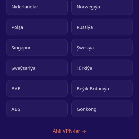
Niderlandlar
Norwegiýa
Polşa
Russiýa
Singapur
Şwesiýa
Şweýsariýa
Türkiýe
BAE
Beýik Britaniýa
ABŞ
Gonkong
Ähli VPN-ler →