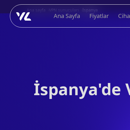
Ana sayfa
VPN sunucuları
İspanya
Ana Sayfa
Fiyatlar
Ciha
İspanya'de 