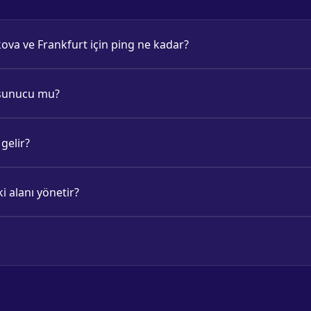
a ve Frankfurt için ping ne kadar?
l sunucu mu?
gelir?
 alanı yönetir?