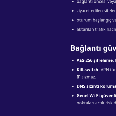
bağlantı öncesi veya
ziyaret edilen sitele
oturum başlangıç ve
aktarılan trafik hacm
Bağlantı güv
AES-256 şifreleme.
B
Kill-switch.
VPN tüne
IP sızmaz.
DNS sızıntı koruma
Genel Wi-Fi güvenli
noktaları artık risk d