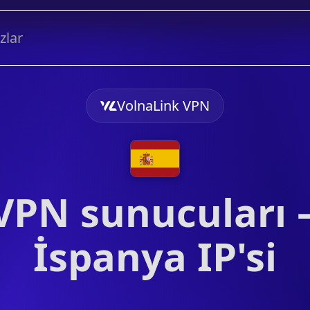
zlar
VolnaLink VPN
VPN sunucuları
İspanya IP'si