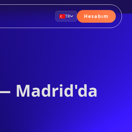
Hesabım
TR
 — Madrid'da