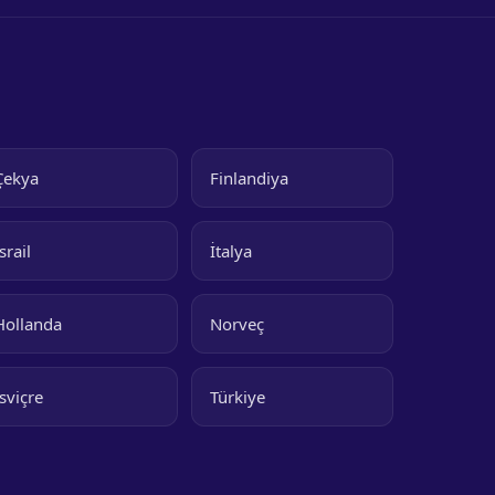
Çekya
Finlandiya
srail
İtalya
Hollanda
Norveç
İsviçre
Türkiye