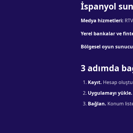
İspanyol su
Medya hizmetleri:
RTVE
Yerel bankalar ve fint
Bölgesel oyun sunucul
3 adımda b
Kayıt.
Hesap oluştur
Uygulamayı yükle.
Bağlan.
Konum listes