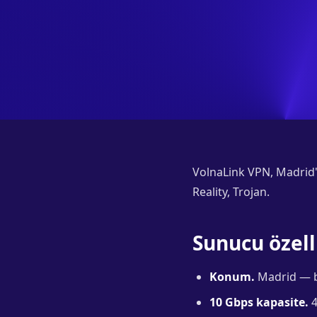
VolnaLink VPN, Madrid'd
Reality, Trojan.
Sunucu özell
Konum.
Madrid — bö
10 Gbps kapasite.
4