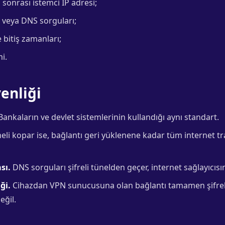
 sonrası istemci IP adresi;
r veya DNS sorguları;
 bitiş zamanları;
i.
enliği
ankaların ve devlet sistemlerinin kullandığı aynı standart.
li kopar ise, bağlantı geri yüklenene kadar tüm internet tra
sı.
DNS sorguları şifreli tünelden geçer, internet sağlayıcısı
ği.
Cihazdan VPN sunucusuna olan bağlantı tamamen şifreli
eğil.