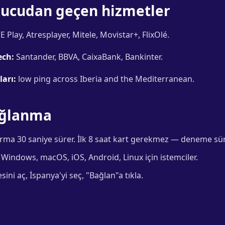
nucudan geçen hizmetler
 Play, Atresplayer, Mitele, Movistar+, FlixOlé.
ech:
Santander, BBVA, CaixaBank, Bankinter.
arı:
low ping across Iberia and the Mediterranean.
ağlanma
ma 30 saniye sürer. İlk 8 saat kart gerekmez — deneme sür
Windows, macOS, iOS, Android, Linux için istemciler.
ini aç, İspanya'yi seç, "Bağlan"a tıkla.