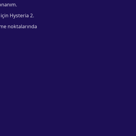
donanım.
 için Hysteria 2.
rme noktalarında