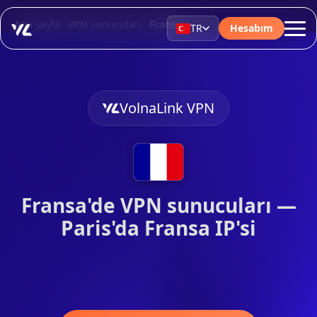
Ana sayfa
VPN sunucuları
Fransa
TR
Hesabım
VolnaLink VPN
Fransa'de VPN sunucuları —
Paris'da Fransa IP'si