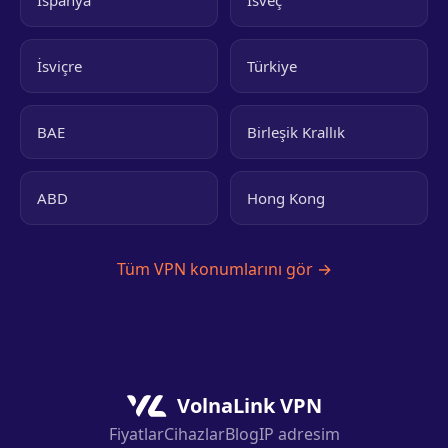
İspanya
İsveç
İsviçre
Türkiye
BAE
Birleşik Krallık
ABD
Hong Kong
Tüm VPN konumlarını gör →
VolnaLink VPN
Fiyatlar
Cihazlar
Blog
IP adresim