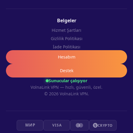
Belgeler
Hizmet Şartları
Gizlilik Politikası
İade Politikası
Hesabım
Destek
Sunucular çalışıyor
VolnaLink VPN — hızlı, güvenli, özel.
© 2026 VolnaLink VPN.
МИР
VISA
CRYPTO