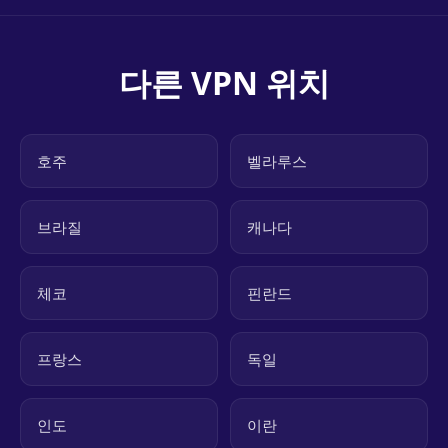
다른 VPN 위치
호주
벨라루스
브라질
캐나다
체코
핀란드
프랑스
독일
인도
이란