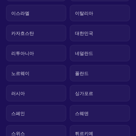
이스라엘
이탈리아
카자흐스탄
대한민국
리투아니아
네덜란드
노르웨이
폴란드
러시아
싱가포르
스페인
스웨덴
스위스
튀르키예