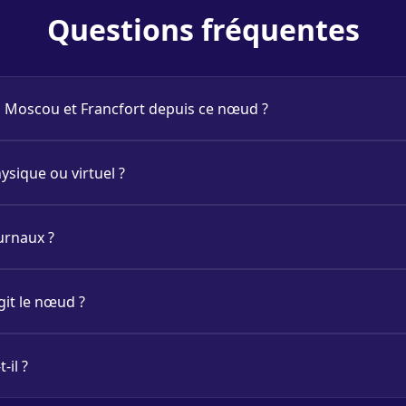
Questions fréquentes
rs Moscou et Francfort depuis ce nœud ?
ysique ou virtuel ?
urnaux ?
git le nœud ?
-il ?