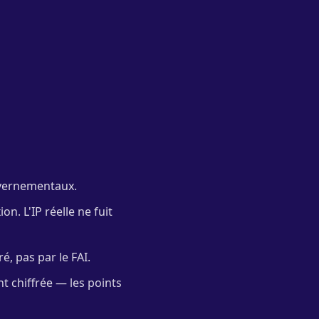
vernementaux.
n. L'IP réelle ne fuit
é, pas par le FAI.
t chiffrée — les points