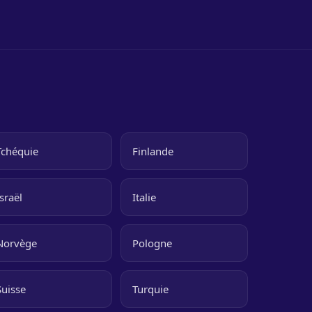
Tchéquie
Finlande
Israël
Italie
Norvège
Pologne
Suisse
Turquie