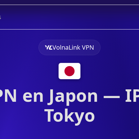
s
VolnaLink VPN
PN en Japon — IP
Tokyo