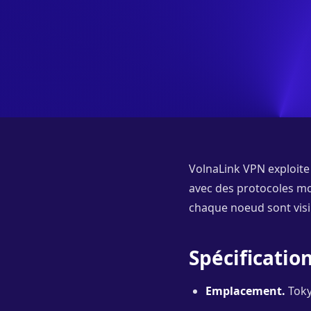
VolnaLink VPN exploite
avec des protocoles mod
chaque noeud sont visib
Spécificati
Emplacement.
Toky