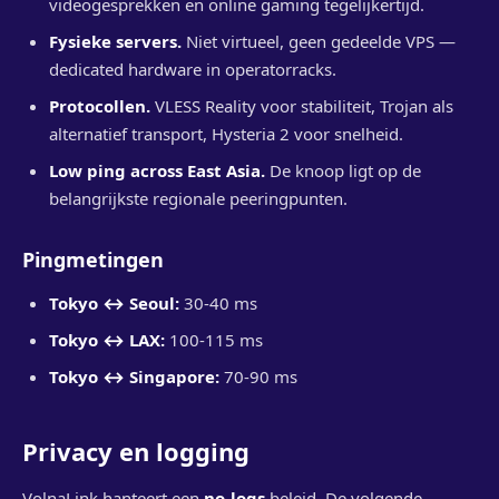
videogesprekken en online gaming tegelijkertijd.
Fysieke servers.
Niet virtueel, geen gedeelde VPS —
dedicated hardware in operatorracks.
Protocollen.
VLESS Reality voor stabiliteit, Trojan als
alternatief transport, Hysteria 2 voor snelheid.
Low ping across East Asia.
De knoop ligt op de
belangrijkste regionale peeringpunten.
Pingmetingen
Tokyo ↔ Seoul:
30-40 ms
Tokyo ↔ LAX:
100-115 ms
Tokyo ↔ Singapore:
70-90 ms
Privacy en logging
VolnaLink hanteert een
no-logs
beleid. De volgende