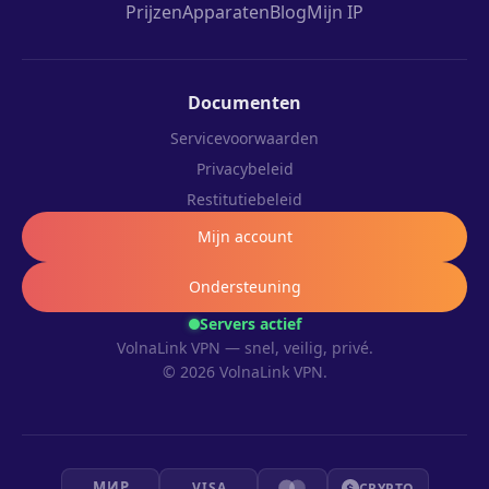
Prijzen
Apparaten
Blog
Mijn IP
Documenten
Servicevoorwaarden
Privacybeleid
Restitutiebeleid
Mijn account
Ondersteuning
Servers actief
VolnaLink VPN — snel, veilig, privé.
© 2026 VolnaLink VPN.
МИР
VISA
CRYPTO