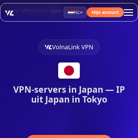
Home
VPN-servers
Japan
NL
Mijn account
VolnaLink VPN
VPN-servers in Japan — IP
uit Japan in Tokyo