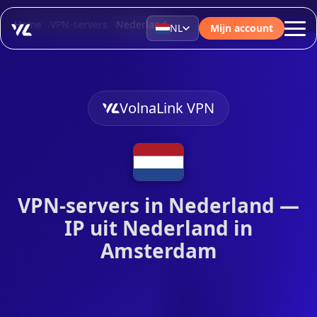
Home
VPN-servers
Nederland
NL
Mijn account
VolnaLink VPN
VPN-servers in Nederland —
IP uit Nederland in
Amsterdam