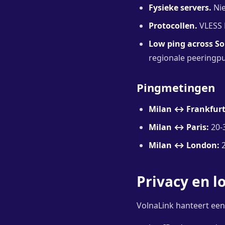
Fysieke servers.
Nie
Protocollen.
VLESS R
Low ping across S
regionale peeringp
Pingmetingen
Milan ↔ Frankfurt
Milan ↔ Paris:
20-
Milan ↔ London:
2
Privacy en l
VolnaLink hanteert ee