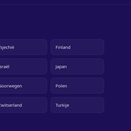
Tsjechië
Finland
Israël
Japan
Noorwegen
Polen
Zwitserland
Turkije