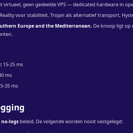
t virtueel, geen gedeelde VPS — dedicated hardware in ope
eality voor stabiliteit, Trojan als alternatief transport, Hyst
outhern Europe and the Mediterranean.
De knoop ligt op 
unten.
:
15-25 ms
30 ms
5-35 ms
ogging
n
no-logs
beleid. De volgende worden nooit vastgelegd: