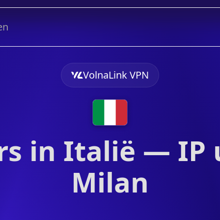
en
VolnaLink VPN
 in Italië — IP u
Milan