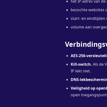
het IP-adres van de 
bezochte websites o
start- en eindtijden 
volume aan overged
Verbindings
AES-256-versleuteli
Kill-switch.
Als de V
IP lekt niet.
DNS-lekbeschermi
Veiligheid op openb
open toegangspunte