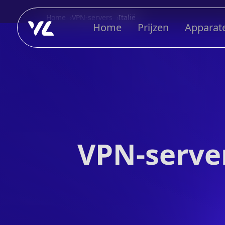
Home
VPN-servers
Italië
Home
Prijzen
Apparat
VPN-servers