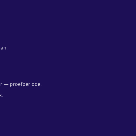
ean.
ur — proefperiode.
x.