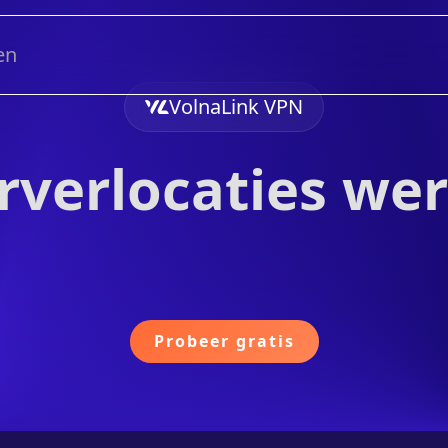
en
VolnaLink VPN
rverlocaties wer
Probeer gratis