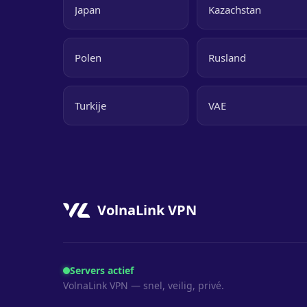
Japan
Kazachstan
Polen
Rusland
Turkije
VAE
VolnaLink VPN
Servers actief
VolnaLink VPN — snel, veilig, privé.