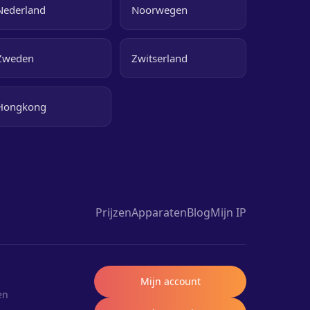
Nederland
Noorwegen
Zweden
Zwitserland
Hongkong
Prijzen
Apparaten
Blog
Mijn IP
Mijn account
en