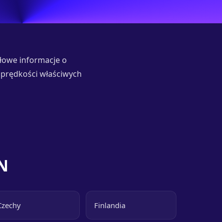
ółowe informacje o
prędkości właściwych
N
Czechy
Finlandia