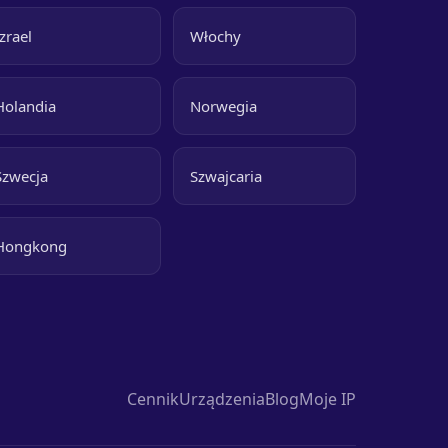
Izrael
Włochy
Holandia
Norwegia
Szwecja
Szwajcaria
Hongkong
Cennik
Urządzenia
Blog
Moje IP