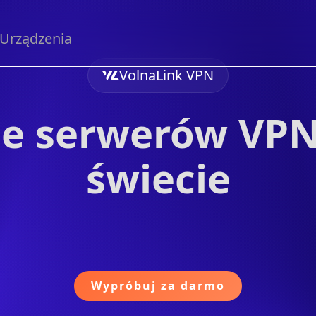
Urządzenia
VolnaLink VPN
je serwerów VP
świecie
Wypróbuj za darmo