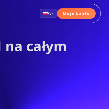
Moje konto
PL
N na całym