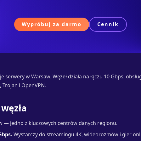
Wypróbuj za darmo
Cennik
je serwery w Warsaw. Węzeł działa na łączu 10 Gbps, obsł
y, Trojan i OpenVPN.
 węzła
 — jedno z kluczowych centrów danych regionu.
Gbps.
Wystarczy do streamingu 4K, wideorozmów i gier onli