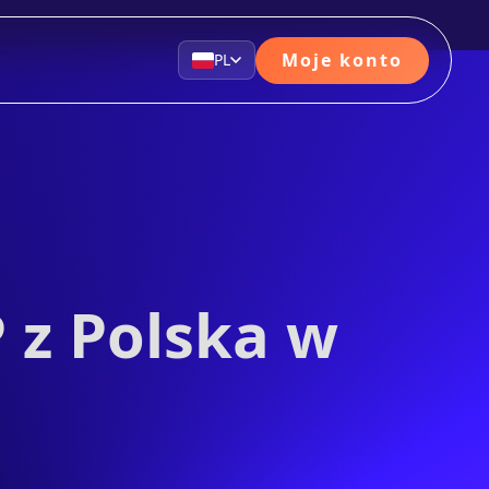
Moje konto
PL
 z Polska w