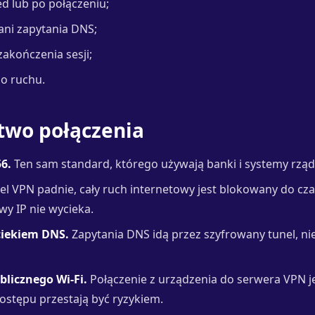
ed lub po połączeniu;
ani zapytania DNS;
zakończenia sesji;
o ruchu.
two połączenia
6.
Ten sam standard, którego używają banki i systemy rzą
nel VPN padnie, cały ruch internetowy jest blokowany do c
wy IP nie wycieka.
iekiem DNS.
Zapytania DNS idą przez szyfrowany tunel, ni
licznego Wi-Fi.
Połączenie z urządzenia do serwera VPN j
stępu przestają być ryzykiem.