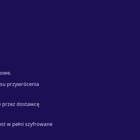
dowe.
zasu przywrócenia
e przez dostawcę
est w pełni szyfrowane