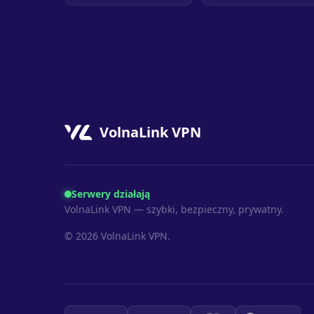
VolnaLink VPN
Serwery działają
VolnaLink VPN — szybki, bezpieczny, prywatny.
© 2026 VolnaLink VPN.