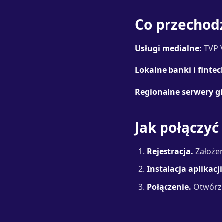
Co przechodz
Usługi medialne:
TVP V
Lokalne banki i fintec
Regionalne serwery gi
Jak połączyć
Rejestracja.
Założen
Instalacja aplikacji
Połączenie.
Otwórz l