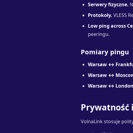
Serwery fizyczne.
N
Protokoły.
VLESS Rea
Low ping across Ce
peeringu.
Pomiary pingu
Warsaw ↔ Frankfu
Warsaw ↔ Mosco
Warsaw ↔ London
Prywatność i
VolnaLink stosuje poli