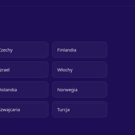
Czechy
Finlandia
Izrael
Włochy
Holandia
Norwegia
Szwajcaria
Turcja