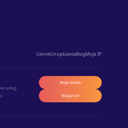
Cennik
Urządzenia
Blog
Moje IP
Moje konto
ia usług
Wsparcie
ci