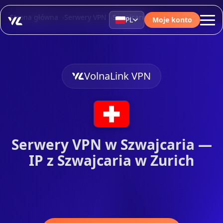
Strona główna
Serwery VPN
Szwajcaria
PL
Moje konto
VolnaLink VPN
Serwery VPN w Szwajcaria —
IP z Szwajcaria w Zurich