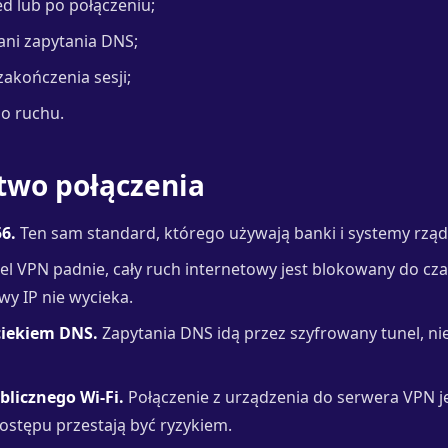
ed lub po połączeniu;
ani zapytania DNS;
zakończenia sesji;
o ruchu.
two połączenia
6.
Ten sam standard, którego używają banki i systemy rzą
nel VPN padnie, cały ruch internetowy jest blokowany do c
wy IP nie wycieka.
iekiem DNS.
Zapytania DNS idą przez szyfrowany tunel, ni
licznego Wi-Fi.
Połączenie z urządzenia do serwera VPN j
stępu przestają być ryzykiem.