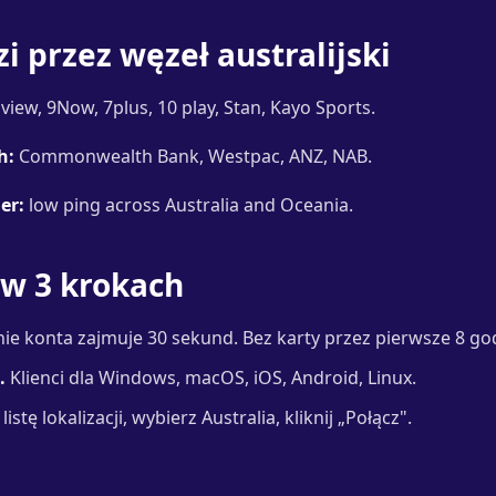
i przez węzeł australijski
view, 9Now, 7plus, 10 play, Stan, Kayo Sports.
h:
Commonwealth Bank, Westpac, ANZ, NAB.
er:
low ping across Australia and Oceania.
 w 3 krokach
ie konta zajmuje 30 sekund. Bez karty przez pierwsze 8 go
.
Klienci dla Windows, macOS, iOS, Android, Linux.
istę lokalizacji, wybierz Australia, kliknij „Połącz".