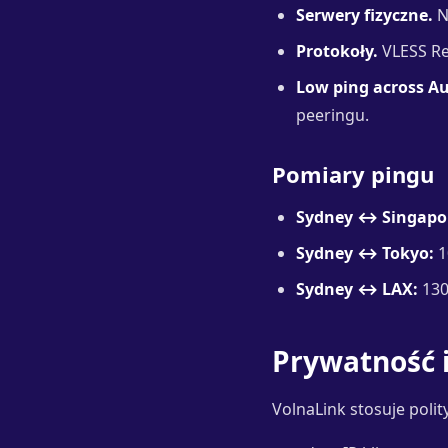
Serwery fizyczne.
N
Protokoły.
VLESS Rea
Low ping across Au
peeringu.
Pomiary pingu
Sydney ↔ Singapo
Sydney ↔ Tokyo:
1
Sydney ↔ LAX:
130
Prywatność i
VolnaLink stosuje poli