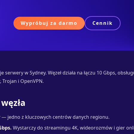
Wypróbuj za darmo
Cennik
e serwery w Sydney. Węzeł działa na łączu 10 Gbps, obsłu
y, Trojan i OpenVPN.
 węzła
 — jedno z kluczowych centrów danych regionu.
Gbps.
Wystarczy do streamingu 4K, wideorozmów i gier onli