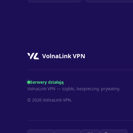
VolnaLink VPN
Serwery działają
VolnaLink VPN — szybki, bezpieczny, prywatny.
© 2026 VolnaLink VPN.