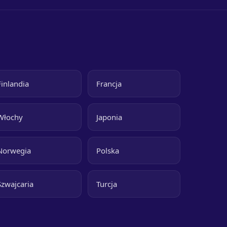
Finlandia
Francja
Włochy
Japonia
Norwegia
Polska
Szwajcaria
Turcja