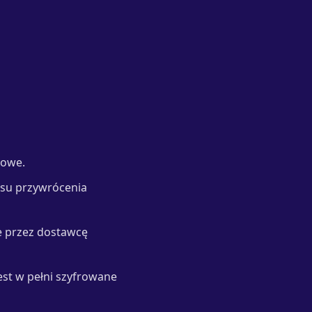
dowe.
zasu przywrócenia
e przez dostawcę
est w pełni szyfrowane