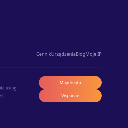
Cennik
Urządzenia
Blog
Moje IP
Moje konto
ia usług
Wsparcie
ci