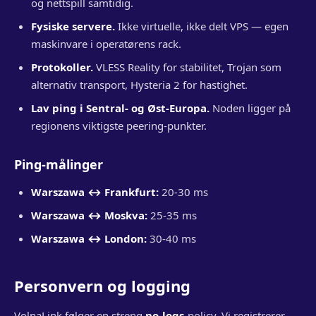
og nettspill samtidig.
Fysiske servere.
Ikke virtuelle, ikke delt VPS — egen
maskinvare i operatørens rack.
Protokoller.
VLESS Reality for stabilitet, Trojan som
alternativ transport, Hysteria 2 for hastighet.
Lav ping i Sentral- og Øst-Europa.
Noden ligger på
regionens viktigste peering-punkter.
Ping-målinger
Warszawa ↔ Frankfurt:
20-30 ms
Warszawa ↔ Moskva:
25-35 ms
Warszawa ↔ London:
30-40 ms
Personvern og logging
VolnaLink følger en streng
no-logs
-policy. Vi registrerer