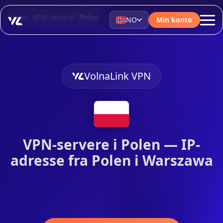
Hjem
VPN-servere
Polen
NO
Min konto
VolnaLink VPN
VPN-servere i Polen — IP-
adresse fra Polen i Warszawa