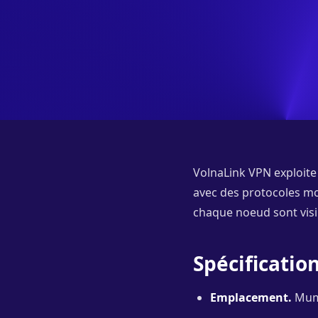
VolnaLink VPN exploite
avec des protocoles mod
chaque noeud sont visib
Spécificati
Emplacement.
Mumb