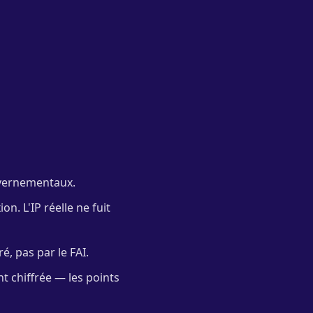
vernementaux.
n. L'IP réelle ne fuit
é, pas par le FAI.
t chiffrée — les points