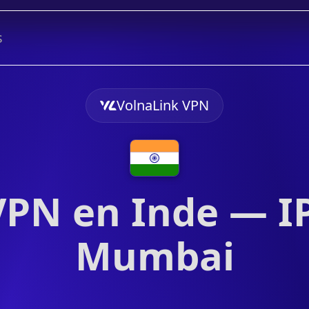
s
VolnaLink VPN
VPN en Inde — IP
Mumbai