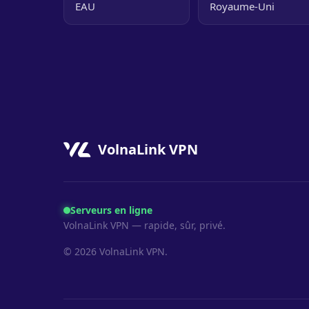
EAU
Royaume-Uni
VolnaLink VPN
Serveurs en ligne
VolnaLink VPN — rapide, sûr, privé.
© 2026 VolnaLink VPN.