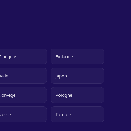
Tchéquie
Finlande
talie
Japon
Norvège
Pologne
Suisse
Turquie