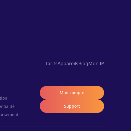
Tarifs
Appareils
Blog
Mon IP
Mon compte
tion
Support
ntialité
oursement