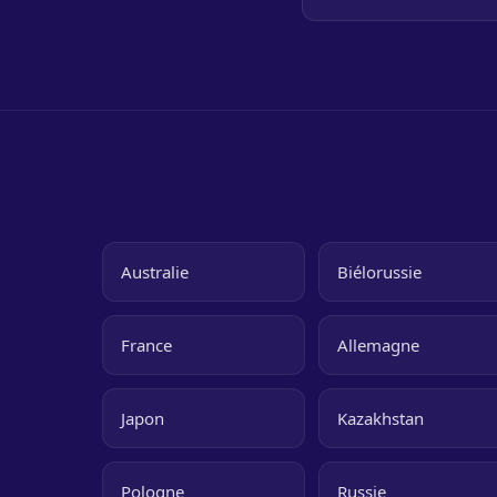
Australie
Biélorussie
France
Allemagne
Japon
Kazakhstan
Pologne
Russie