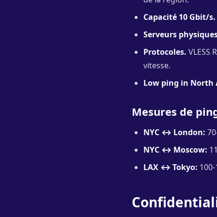
Capacité 10 Gbit/s.
Serveurs physiques
Protocoles.
VLESS Re
vitesse.
Low ping in North
Mesures de pin
NYC ↔ London:
70
NYC ↔ Moscow:
11
LAX ↔ Tokyo:
100-
Confidential