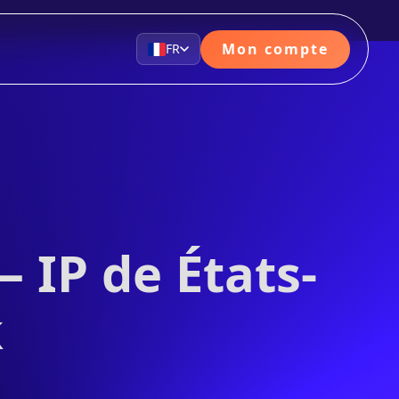
Mon compte
FR
 IP de États-
k