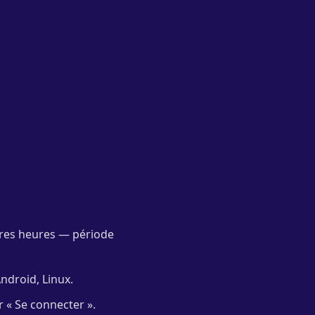
ères heures — période
ndroid, Linux.
r « Se connecter ».