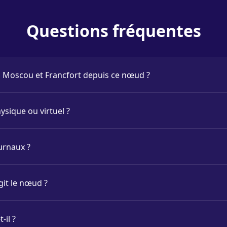
Questions fréquentes
rs Moscou et Francfort depuis ce nœud ?
ysique ou virtuel ?
urnaux ?
git le nœud ?
-il ?