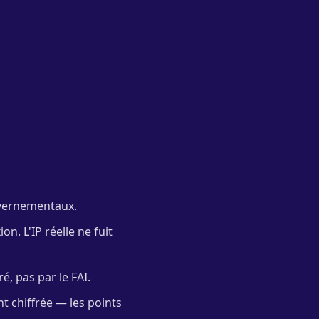
vernementaux.
n. L'IP réelle ne fuit
é, pas par le FAI.
t chiffrée — les points