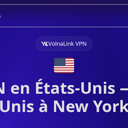
s
VolnaLink VPN
 en États-Unis —
Unis à New Yor