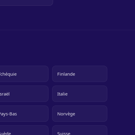
Tchéquie
Finlande
Israël
Italie
Pays-Bas
Norvège
Suède
Suisse