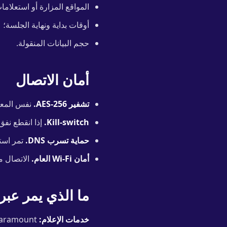
المواقع المزارة أو استعلامات NS
أوقات بداية ونهاية الجلسة؛
حجم البيانات المنقولة.
أمان الاتصال
تشفير AES-256.
نفس المعيا
Kill-switch.
إذا انقطع نفق VPN، يتم حظر جميع حركة الإنترنت حتى استعادة الاتصال. لا يتسرب عنوان IP ال
حماية تسرب DNS.
تمر استعلامات DNS عبر النفق ا
أمان Wi-Fi العام.
الاتصال من الجهاز إلى خادم PN
ما الذي يمر عبر
خدمات الإعلام:
Hulu, Peacock, ESPN+, HBO Max, Paramount+.