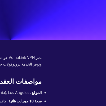
وتوفر الخدمة بروتوكولات حديثة: VLESS Reality وTrojan وHysteria 2؛ الخيارات المتاحة لكل عقدة
مواصفات العقد
الموقع.
New York, Ashburn (Virginia), Los Angeles — أحد مراكز البيانات الرئيسية في المنطقة.
سعة 10 جيجابت/ثانية.
كافية للبث بدقة 4K و