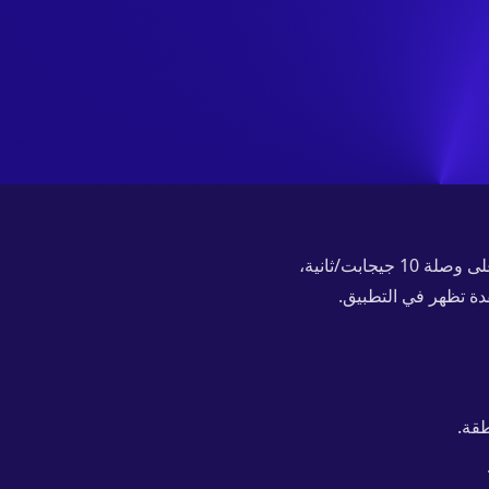
تدير VolnaLink VPN خوادم في New York, Ashburn (Virginia), Los Angeles. تعمل العقدة على وصلة 10 جيجابت/ثانية،