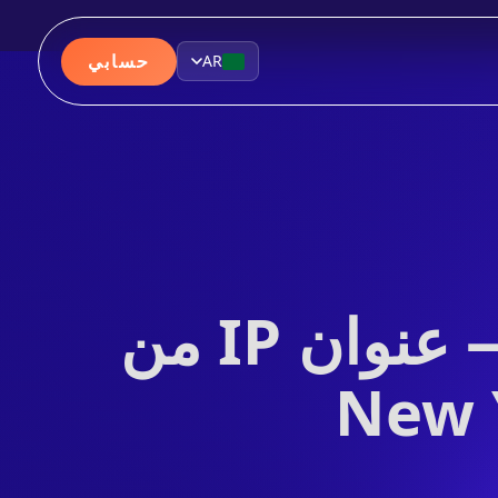
حسابي
AR
خوادم VPN في الولايات المتحدة — عنوان IP من