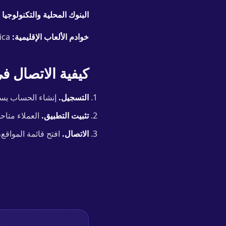
البنوك المحلية والتكنولوجيا ا
خوادم الألعاب الإقليمية:
low ping in North America.
كيفية الاتصال في 3 خطو
التسجيل.
إنشاء الحساب يستغرق 30 ثانية. بدون بطاقة في أول 8 ساع
تثبيت التطبيق.
العملاء متاحون لـ Windows و macOS و iOS 
الاتصال.
افتح قائمة المواقع