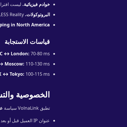
خوادم فيزيائية.
ليست افتراضية، وليست VPS مشتر
البروتوكولات.
VLESS Reality للاستقرار، Trojan كوسيلة نقل بديلة، Hysteria 2 للسرعة العالية.
ping in North America.
قياسات الاستجابة
C ↔ London:
70-80 ms
↔ Moscow:
110-130 ms
X ↔ Tokyo:
100-115 ms
الخصوصية والت
تطبق VolnaLink سياسة
عد
عنوان IP العميل قبل أو بعد الاتصال؛