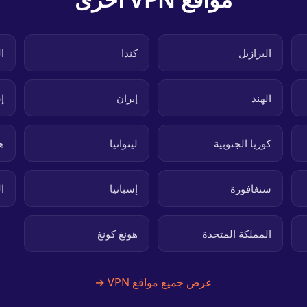
البرازيل
كندا
ا
الهند
إيران
إ
كوريا الجنوبية
ليتوانيا
ه
سنغافورة
إسبانيا
ا
المملكة المتحدة
هونغ كونغ
عرض جميع مواقع VPN →