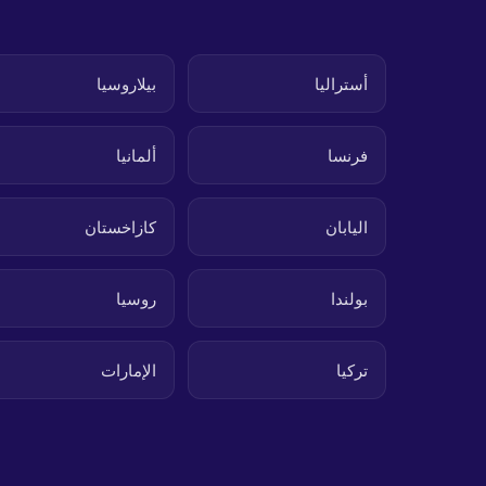
أستراليا
بيلاروسيا
فرنسا
ألمانيا
اليابان
كازاخستان
بولندا
روسيا
تركيا
الإمارات