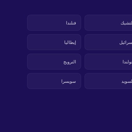
لتشيك
فنلندا
سرائيل
إيطاليا
ولندا
النرويج
لسويد
سويسرا