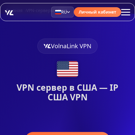
Главная
VPN-серверы
США
RU
Личный кабинет
VolnaLink VPN
VPN сервер в США — IP
США VPN