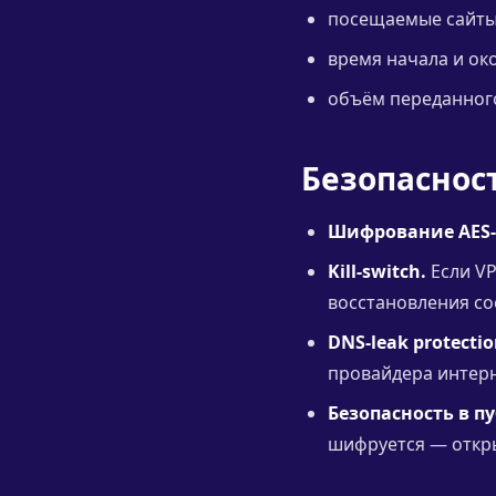
посещаемые сайты
время начала и ок
объём переданног
Безопаснос
Шифрование AES-
Kill-switch.
Если VP
восстановления сое
DNS-leak protectio
провайдера интерн
Безопасность в пу
шифруется — откры