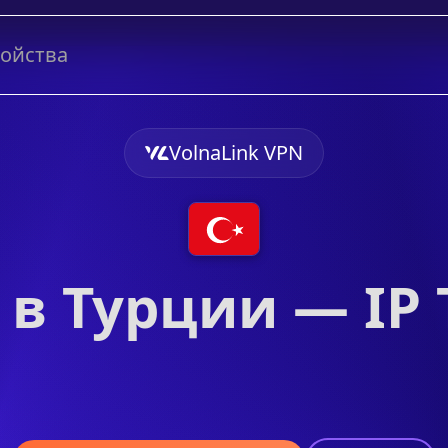
ройства
VolnaLink VPN
 в Турции — IP