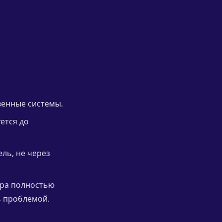
венные системы.
ется до
ль, не через
ера полностью
ь проблемой.