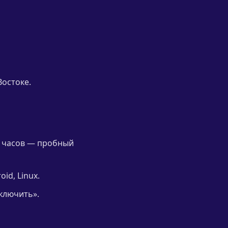
Востоке.
 8 часов — пробный
id, Linux.
ключить».