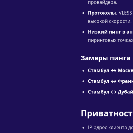
провайдера.
Протоколы.
VLESS 
высокой скорости.
Низкий пинг в ан
пиринговых точках
Замеры пинга
Стамбул ↔ Москв
Стамбул ↔ Франк
Стамбул ↔ Дубай
Приватност
IP-адрес клиента д