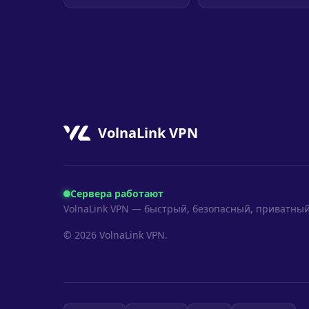
VolnaLink VPN
Сервера работают
VolnaLink VPN — быстрый, безопасный, приватный
© 2026 VolnaLink VPN.