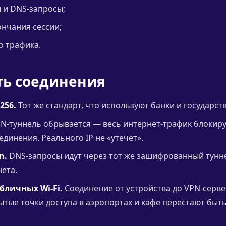
 и DNS-запросы;
ончания сессии;
о трафика.
ть соединения
256.
Тот же стандарт, что используют банки и государст
N-туннель обрывается — весь интернет-трафик блокиру
динения. Реального IP не «утечёт».
n.
DNS-запросы идут через тот же зашифрованный тунне
ета.
бличных Wi-Fi.
Соединение от устройства до VPN-серв
тые точки доступа в аэропортах и кафе перестают быт