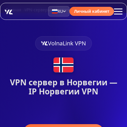
Главная
VPN-серверы
Норвегия
RU
Личный кабинет
VolnaLink VPN
VPN сервер в Норвегии —
IP Норвегии VPN