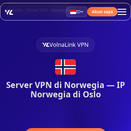
Beranda
Server VPN
Norwegia
ID
Akun saya
VolnaLink VPN
Server VPN di Norwegia — IP
Norwegia di Oslo