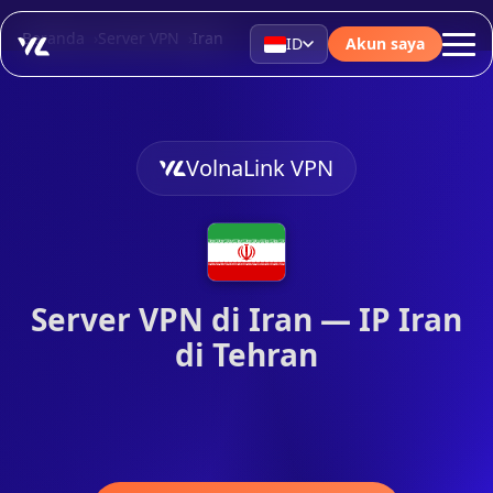
Beranda
Server VPN
Iran
ID
Akun saya
VolnaLink VPN
Server VPN di Iran — IP Iran
di Tehran