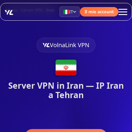
Home
Server VPN
Iran
IT
Il mio account
VolnaLink VPN
Server VPN in Iran — IP Iran
a Tehran