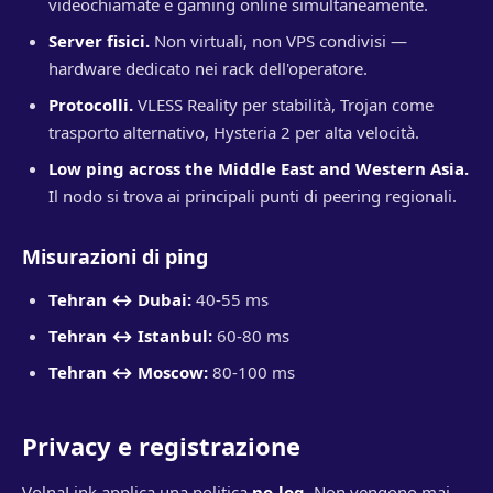
videochiamate e gaming online simultaneamente.
Server fisici.
Non virtuali, non VPS condivisi —
hardware dedicato nei rack dell'operatore.
Protocolli.
VLESS Reality per stabilità, Trojan come
trasporto alternativo, Hysteria 2 per alta velocità.
Low ping across the Middle East and Western Asia.
Il nodo si trova ai principali punti di peering regionali.
Misurazioni di ping
Tehran ↔ Dubai:
40-55 ms
Tehran ↔ Istanbul:
60-80 ms
Tehran ↔ Moscow:
80-100 ms
Privacy e registrazione
VolnaLink applica una politica
no-log
. Non vengono mai