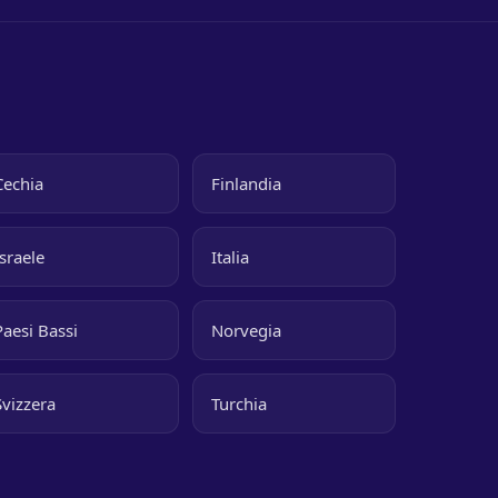
Cechia
Finlandia
Israele
Italia
Paesi Bassi
Norvegia
Svizzera
Turchia