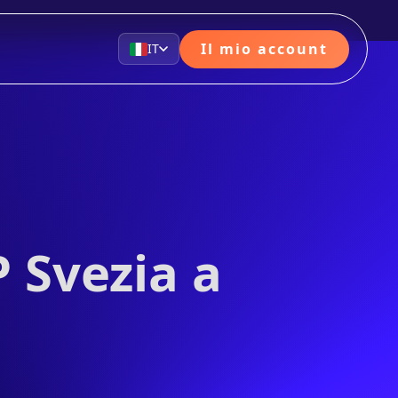
Il mio account
IT
 Svezia a