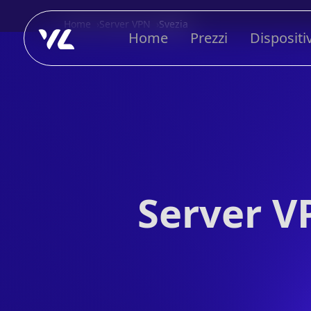
Home
Server VPN
Svezia
Home
Prezzi
Dispositiv
Server V