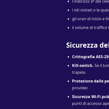
l'indirizzo IP del c
i siti visitati o le qu
gli orari di inizio e 
il volume di traffico 
Sicurezza de
Crittografia AES-25
Kill-switch.
Se il tun
trapela.
Protezione dalle p
provider.
Sicurezza Wi-Fi pub
punti di accesso ape