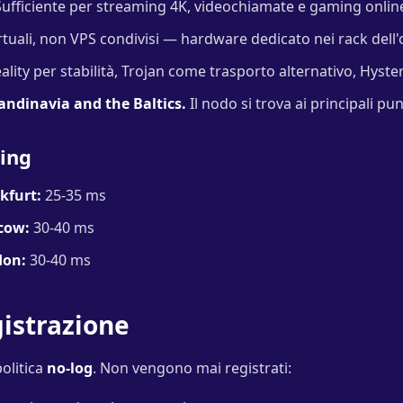
ufficiente per streaming 4K, videochiamate e gaming onli
tuali, non VPS condivisi — hardware dedicato nei rack dell'
lity per stabilità, Trojan come trasporto alternativo, Hysteri
andinavia and the Baltics.
Il nodo si trova ai principali pun
ping
kfurt:
25-35 ms
cow:
30-40 ms
don:
30-40 ms
gistrazione
olitica
no-log
. Non vengono mai registrati: