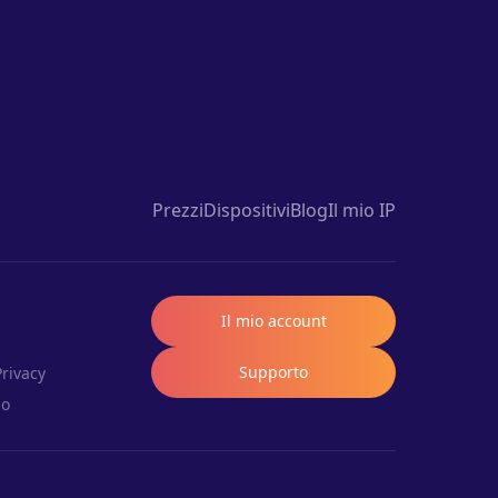
Prezzi
Dispositivi
Blog
Il mio IP
Il mio account
Supporto
Privacy
so