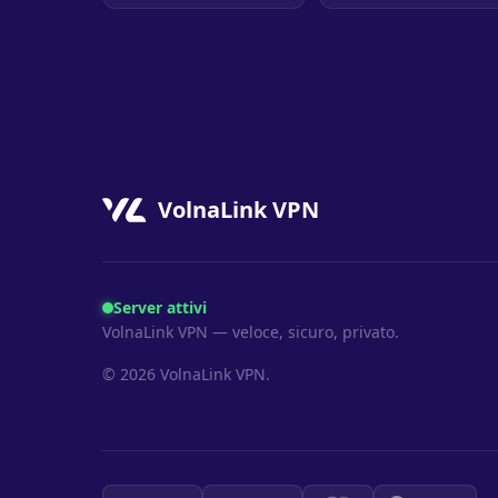
VolnaLink VPN
Server attivi
VolnaLink VPN — veloce, sicuro, privato.
© 2026 VolnaLink VPN.