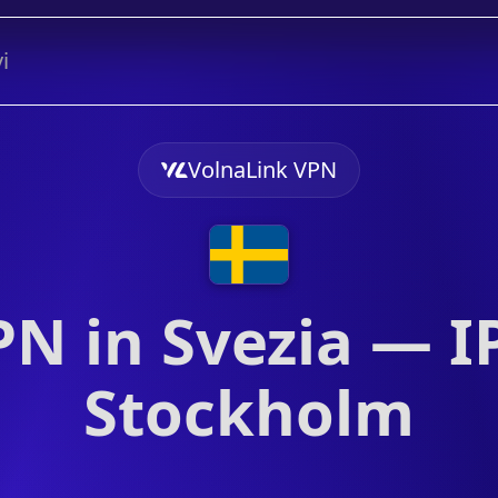
i
VolnaLink VPN
PN in Svezia — IP
Stockholm