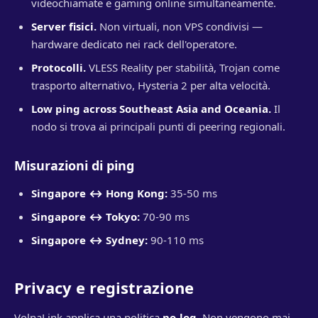
videochiamate e gaming online simultaneamente.
Server fisici.
Non virtuali, non VPS condivisi —
hardware dedicato nei rack dell'operatore.
Protocolli.
VLESS Reality per stabilità, Trojan come
trasporto alternativo, Hysteria 2 per alta velocità.
Low ping across Southeast Asia and Oceania.
Il
nodo si trova ai principali punti di peering regionali.
Misurazioni di ping
Singapore ↔ Hong Kong:
35-50 ms
Singapore ↔ Tokyo:
70-90 ms
Singapore ↔ Sydney:
90-110 ms
Privacy e registrazione
VolnaLink applica una politica
no-log
. Non vengono mai