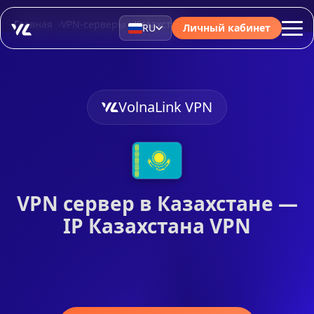
Главная
VPN-серверы
Казахстан
RU
Личный кабинет
VolnaLink VPN
VPN сервер в Казахстане —
IP Казахстана VPN