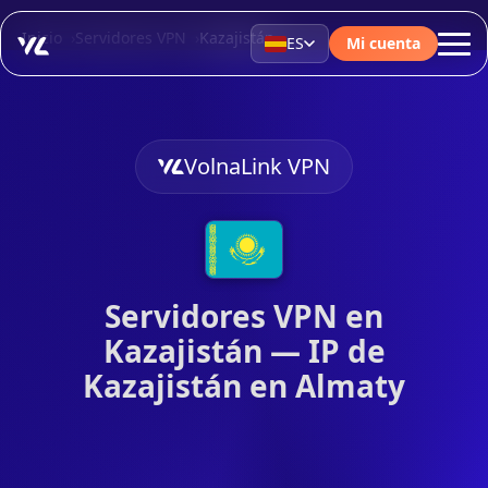
Inicio
Servidores VPN
Kazajistán
ES
Mi cuenta
VolnaLink VPN
Servidores VPN en
Kazajistán — IP de
Kazajistán en Almaty