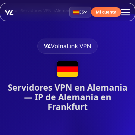
Inicio
Servidores VPN
Alemania
ES
Mi cuenta
VolnaLink VPN
Servidores VPN en Alemania
— IP de Alemania en
Frankfurt