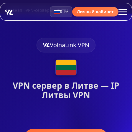
Главная
VPN-серверы
Литва
RU
Личный кабинет
VolnaLink VPN
VPN сервер в Литве — IP
Литвы VPN