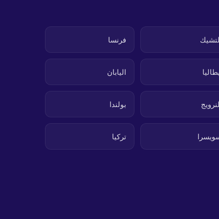
لتشيك
فرنسا
يطاليا
اليابان
لنرويج
بولندا
ويسرا
تركيا