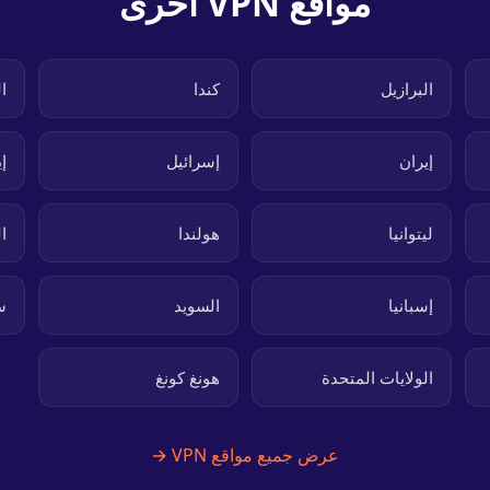
مواقع VPN أخرى
البرازيل
كندا
ا
إيران
إسرائيل
إ
ليتوانيا
هولندا
ا
إسبانيا
السويد
س
الولايات المتحدة
هونغ كونغ
عرض جميع مواقع VPN →