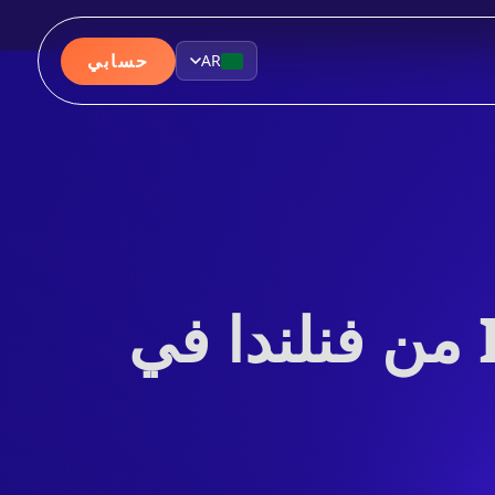
حسابي
AR
خوادم VPN في فنلندا — عنوان IP من فنلندا في