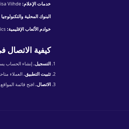
خدمات الإعلام:
Yle Areena, MTV Katsomo, Ruutu, Elisa Viihde.
البنوك المحلية والتكنولوجيا ا
خوادم الألعاب الإقليمية:
low ping across Scandinavia and the Baltics.
كيفية الاتصال في 3 خطو
التسجيل.
إنشاء الحساب يستغرق 30 ثانية. بدون بطاقة في أول 8 ساع
تثبيت التطبيق.
العملاء متاحون لـ Windows و macOS و iOS 
الاتصال.
افتح قائمة المواقع