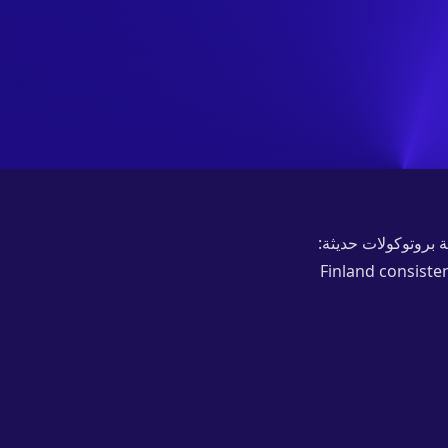
 جيجابت/ثانية، وتوفر الخدمة بروتوكولات حديثة:
خيارات المتاحة لكل عقدة تظهر في التطبيق. Finland consistently ranks