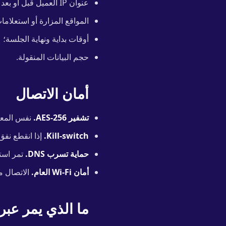
عنوان IP العميل قبل أو بعد الاتصال؛
المواقع المزارة أو استعلامات NS
أوقات بداية ونهاية الجلسة؛
حجم البيانات المنقولة.
أمان الاتصال
تشفير AES-256.
نفس المعيا
Kill-switch.
إذا انقطع نفق VPN، يتم حظر جميع حركة الإنترنت حتى استعادة الاتصال. لا يتسرب عنوان IP ال
حماية تسرب DNS.
تمر استعلامات DNS عبر النفق ا
أمان Wi-Fi العام.
الاتصال من الجهاز إلى خادم PN
ما الذي يمر عبر