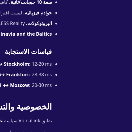
سعة 10 جيجابت/ثانية.
كافية للبث بدقة 4K و
خوادم فيزيائية.
ليست افتراضية، وليست VPS مشتر
البروتوكولات.
VLESS Reality للاستقرار، Trojan كوسيلة نقل بديلة، Hysteria 2 للسرعة العالية.
navia and the Baltics.
قياسات الاستجابة
↔ Stockholm:
12-20 ms
 ↔ Frankfurt:
28-38 ms
ki ↔ Moscow:
20-30 ms
الخصوصية والت
تطبق VolnaLink سياسة
عد