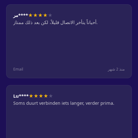
★
★
★
★
★
مر****
أحياناً يتأخر الاتصال قليلاً، لكن بعد ذلك ممتاز.
Email
منذ 2 شهر
★
★
★
★
★
Lu****
Soms duurt verbinden iets langer, verder prima.