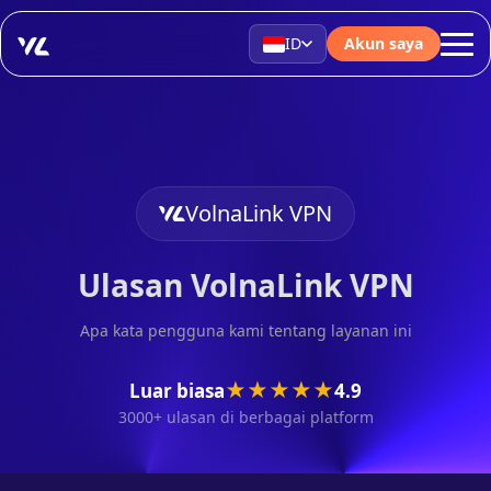
ID
Akun saya
VolnaLink VPN
Ulasan VolnaLink VPN
Apa kata pengguna kami tentang layanan ini
★
★
★
★
★
Luar biasa
4.9
3000+ ulasan di berbagai platform