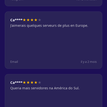
★
★
★
★
★
Ca****
J'aimerais quelques serveurs de plus en Europe.
Email
il y a 2 mois
★
★
★
★
★
Ca****
Queria mais servidores na América do Sul.