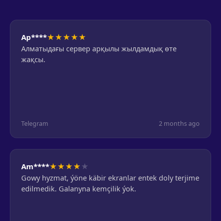
★
★
★
★
★
Ар****
Алматыдағы сервер арқылы жылдамдық өте
жақсы.
Telegram
2 months ago
★
★
★
★
★
Am****
Gowy hyzmat, ýöne käbir ekranlar entek doly terjime
edilmedik. Galanyna kemçilik ýok.