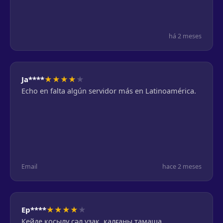
há 2 meses
★
★
★
★
★
Ja****
Echo en falta algún servidor más en Latinoamérica.
Email
hace 2 meses
★
★
★
★
★
Ер****
Кейде қосылу сәл ұзақ, қалғаны тамаша.