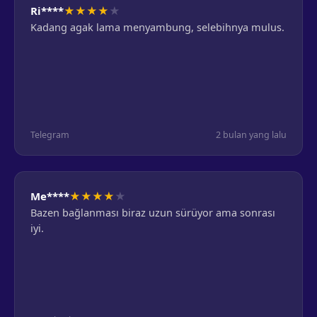
★
★
★
★
★
Ri****
Kadang agak lama menyambung, selebihnya mulus.
Telegram
2 bulan yang lalu
★
★
★
★
★
Me****
Bazen bağlanması biraz uzun sürüyor ama sonrası
iyi.