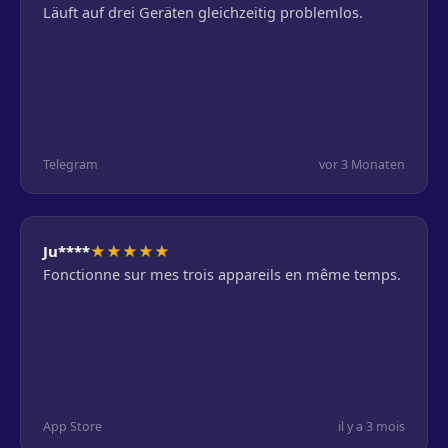
Läuft auf drei Geräten gleichzeitig problemlos.
Telegram
vor 3 Monaten
★
★
★
★
★
Ju****
Fonctionne sur mes trois appareils en même temps.
App Store
il y a 3 mois