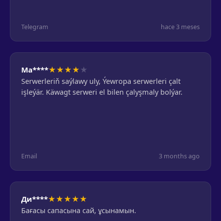
Telegram
hace 3 meses
★
★
★
★
★
Ma****
Serwerleriň saýlawy uly, Ýewropa serwerleri çalt
işleýär. Käwagt serweri el bilen çalyşmaly bolýar.
Email
3 months ago
★
★
★
★
★
Ди****
Бағасы сапасына сай, ұсынамын.