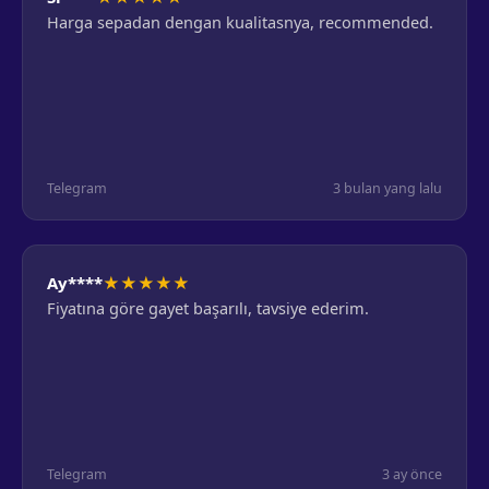
Harga sepadan dengan kualitasnya, recommended.
Telegram
3 bulan yang lalu
★
★
★
★
★
Ay****
Fiyatına göre gayet başarılı, tavsiye ederim.
Telegram
3 ay önce