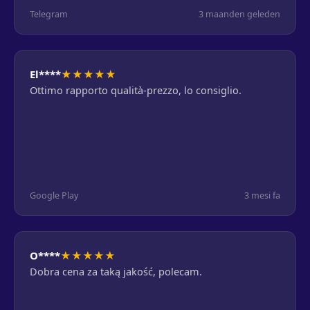
Telegram
3 maanden geleden
★
★
★
★
★
El****
Ottimo rapporto qualità-prezzo, lo consiglio.
Google Play
3 mesi fa
★
★
★
★
★
O****
Dobra cena za taką jakość, polecam.