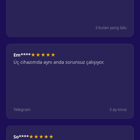
3 bulan yang lalu
★
★
★
★
★
Em****
Üç cihazımda aynı anda sorunsuz çalışıyor.
Telegram
3 ay önce
★
★
★
★
★
So****