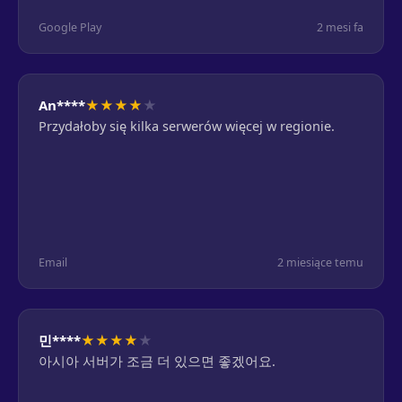
Google Play
2 mesi fa
★
★
★
★
★
An****
Przydałoby się kilka serwerów więcej w regionie.
Email
2 miesiące temu
★
★
★
★
★
민****
아시아 서버가 조금 더 있으면 좋겠어요.