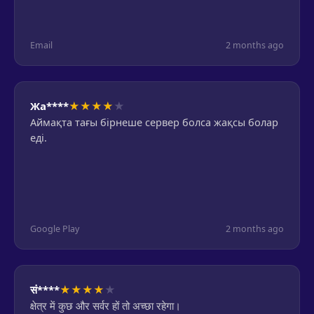
Email
2 months ago
★
★
★
★
★
Жа****
Аймақта тағы бірнеше сервер болса жақсы болар
еді.
Google Play
2 months ago
★
★
★
★
★
सं****
क्षेत्र में कुछ और सर्वर हों तो अच्छा रहेगा।