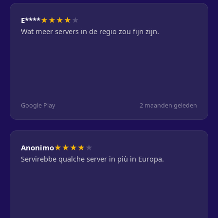
★
★
★
★
★
E****
Wat meer servers in de regio zou fijn zijn.
Google Play
2 maanden geleden
★
★
★
★
★
Anonimo
Servirebbe qualche server in più in Europa.