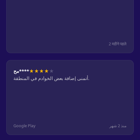
2 महीने पहले
★
★
★
★
★
مح****
أتمنى إضافة بعض الخوادم في المنطقة.
Google Play
منذ 2 شهر