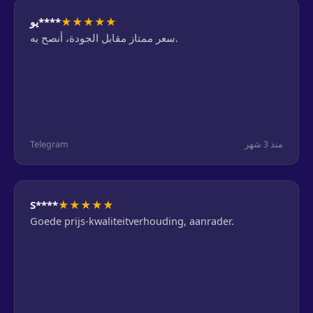
★
★
★
★
★
يو****
سعر ممتاز مقابل الجودة، أنصح به.
Telegram
منذ 3 شهر
★
★
★
★
★
S****
Goede prijs-kwaliteitverhouding, aanrader.