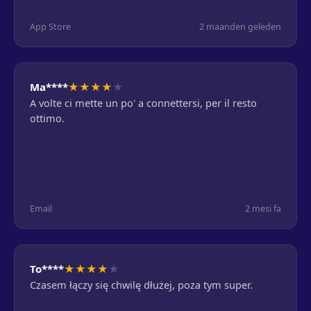
App Store
2 maanden geleden
★
★
★
★
★
Ma****
A volte ci mette un po' a connettersi, per il resto
ottimo.
Email
2 mesi fa
★
★
★
★
★
To****
Czasem łączy się chwilę dłużej, poza tym super.