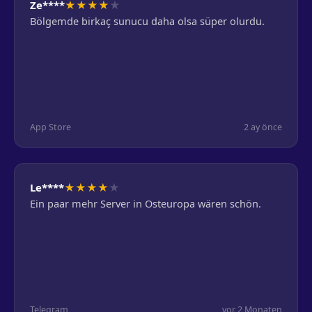
★
★
★
★
★
Ze****
Bölgemde birkaç sunucu daha olsa süper olurdu.
App Store
2 ay önce
★
★
★
★
★
Le****
Ein paar mehr Server in Osteuropa wären schön.
Telegram
vor 2 Monaten