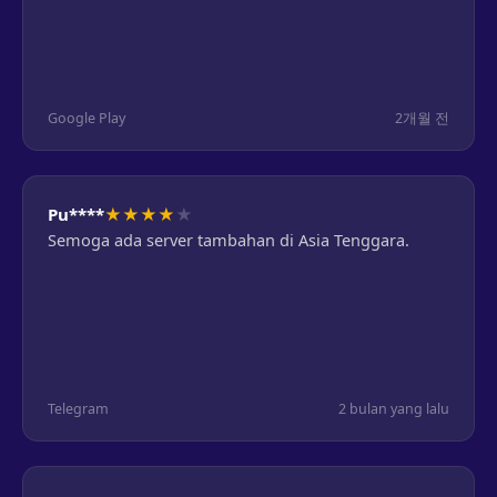
Google Play
2개월 전
★
★
★
★
★
Pu****
Semoga ada server tambahan di Asia Tenggara.
Telegram
2 bulan yang lalu