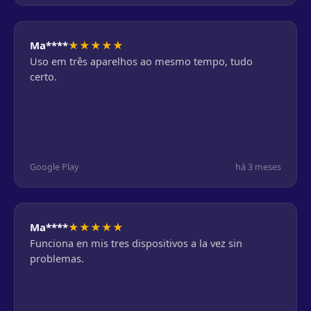
★
★
★
★
★
Ma****
Uso em três aparelhos ao mesmo tempo, tudo
certo.
Google Play
há 3 meses
★
★
★
★
★
Ma****
Funciona en mis tres dispositivos a la vez sin
problemas.