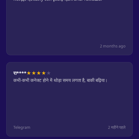
2 months ago
★
★
★
★
★
रा****
कभी-कभी कनेक्ट होने में थोड़ा समय लगता है, बाकी बढ़िया।
Telegram
2 महीने पहले