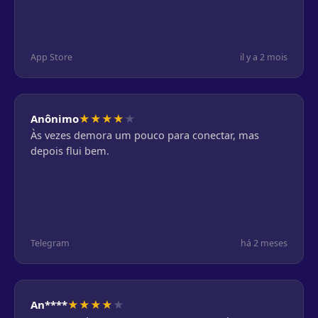
App Store
il y a 2 mois
★
★
★
★
★
Anônimo
Às vezes demora um pouco para conectar, mas
depois flui bem.
Telegram
há 2 meses
★
★
★
★
★
An****