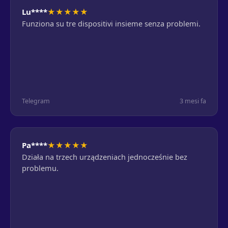
★
★
★
★
★
Lu****
Funziona su tre dispositivi insieme senza problemi.
Telegram
3 mesi fa
★
★
★
★
★
Pa****
Działa na trzech urządzeniach jednocześnie bez
problemu.