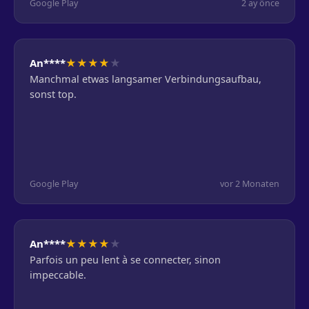
Google Play
2 ay önce
★
★
★
★
★
An****
Manchmal etwas langsamer Verbindungsaufbau,
sonst top.
Google Play
vor 2 Monaten
★
★
★
★
★
An****
Parfois un peu lent à se connecter, sinon
impeccable.