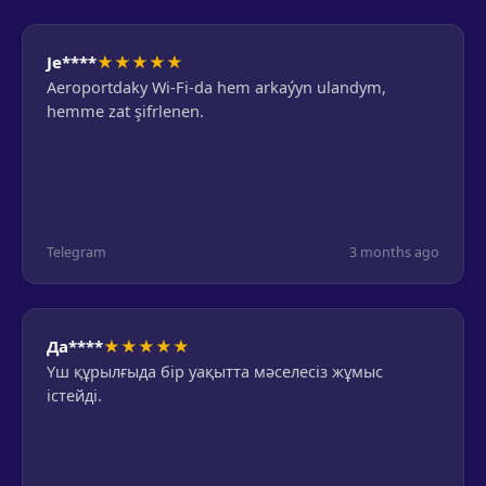
★
★
★
★
★
Je****
Aeroportdaky Wi-Fi-da hem arkaýyn ulandym,
hemme zat şifrlenen.
Telegram
3 months ago
★
★
★
★
★
Да****
Үш құрылғыда бір уақытта мәселесіз жұмыс
істейді.