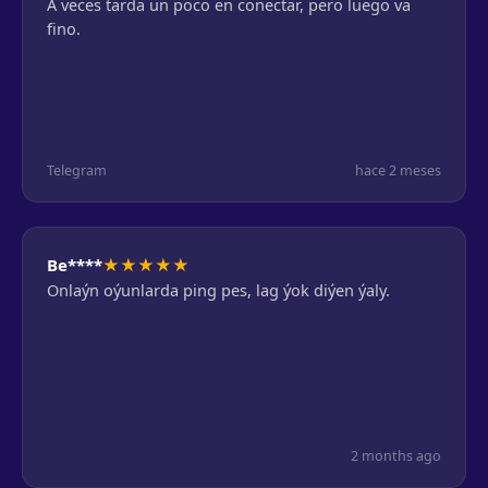
A veces tarda un poco en conectar, pero luego va
fino.
Telegram
hace 2 meses
★
★
★
★
★
Be****
Onlaýn oýunlarda ping pes, lag ýok diýen ýaly.
2 months ago