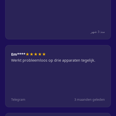
منذ 3 شهر
★
★
★
★
★
Em****
Werkt probleemloos op drie apparaten tegelijk.
Telegram
3 maanden geleden