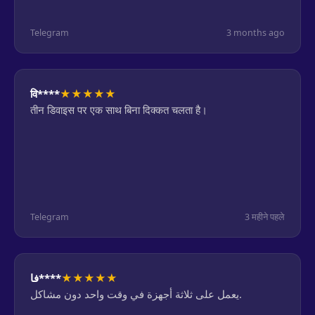
Telegram
3 months ago
★
★
★
★
★
वि****
तीन डिवाइस पर एक साथ बिना दिक्कत चलता है।
Telegram
3 महीने पहले
★
★
★
★
★
فا****
يعمل على ثلاثة أجهزة في وقت واحد دون مشاكل.