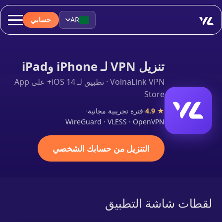
AR
حسابي
تنزيل VPN لـ iPhone وiPad
VolnaLink VPN · تطبيق لـ iOS 14+ على App
Store
★ 4.9
·
فترة تجريبية مجانية
·
WireGuard · VLESS · OpenVPN
التنزيل من حسابك الشخصي
لقطات شاشة التطبيق