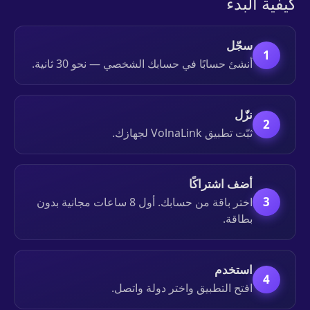
كيفية البدء
سجّل
1
أنشئ حسابًا في حسابك الشخصي — نحو 30 ثانية.
نزّل
2
ثبّت تطبيق VolnaLink لجهازك.
أضف اشتراكًا
3
اختر باقة من حسابك. أول 8 ساعات مجانية بدون
بطاقة.
استخدم
4
افتح التطبيق واختر دولة واتصل.