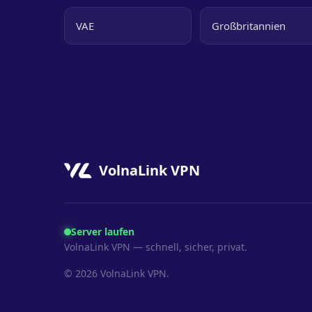
VAE
Großbritannien
VolnaLink VPN
Server laufen
VolnaLink VPN — schnell, sicher, privat.
© 2026 VolnaLink VPN.