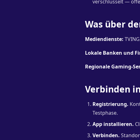
verschlüsselt — off
Was über de
Mediendienste:
TVING,
Lokale Banken und Fi
Regionale Gaming-Ser
Verbinden in
Registrierung.
Kont
Testphase.
App installieren.
Cl
Verbinden.
Standort