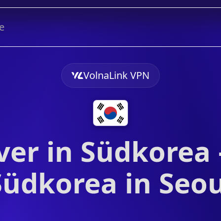
e
VolnaLink VPN
ver in Südkorea 
Südkorea in Seou