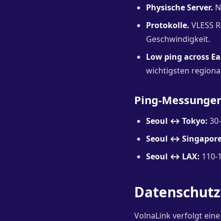
Physische Server.
Ni
Protokolle.
VLESS Re
Geschwindigkeit.
Low ping across Eas
wichtigsten regiona
Ping-Messunge
Seoul ↔ Tokyo:
30-
Seoul ↔ Singapore
Seoul ↔ LAX:
110-
Datenschutz
VolnaLink verfolgt ein