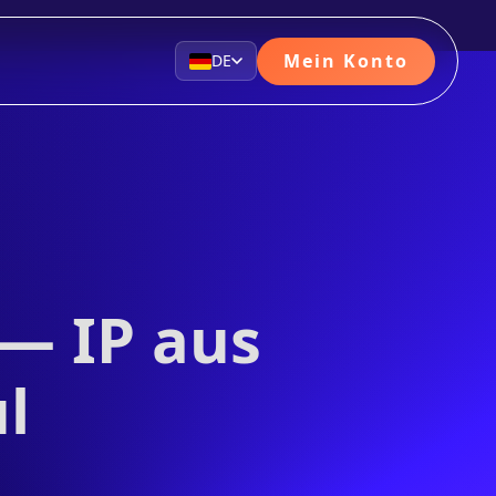
Mein Konto
DE
— IP aus
l