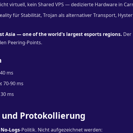
cht virtuell, kein Shared VPS — dedizierte Hardware in Carr
ality für Stabilität, Trojan als alternativer Transport, Hyste
t Asia — one of the world's largest esports regions.
Der 
len Peering-Points.
n
40 ms
:
70-90 ms
130 ms
 und Protokollierung
e
No-Logs
-Politik. Nicht aufgezeichnet werden: