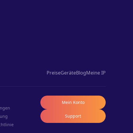
Preise
Geräte
Blog
Meine IP
Mein Konto
ungen
Support
rung
htlinie