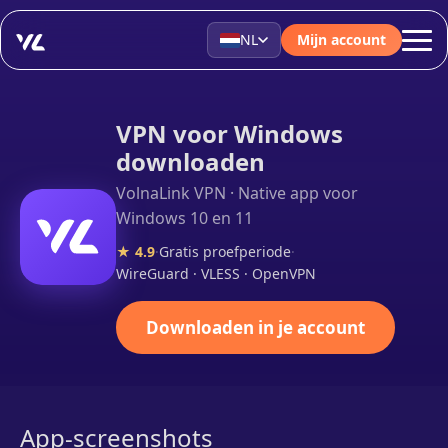
NL
Mijn account
VPN voor Windows
downloaden
VolnaLink VPN · Native app voor
Windows 10 en 11
★ 4.9
·
Gratis proefperiode
·
WireGuard · VLESS · OpenVPN
Downloaden in je account
App-screenshots