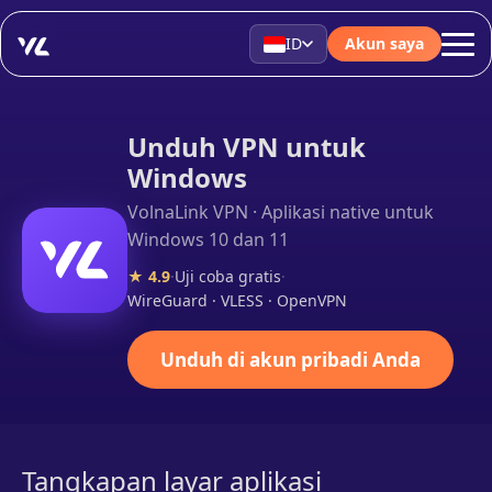
ID
Akun saya
Unduh VPN untuk
Windows
VolnaLink VPN · Aplikasi native untuk
Windows 10 dan 11
★ 4.9
·
Uji coba gratis
·
WireGuard · VLESS · OpenVPN
Unduh di akun pribadi Anda
Tangkapan layar aplikasi