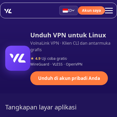
ID
Akun saya
Unduh VPN untuk Linux
VolnaLink VPN · Klien CLI dan antarmuka
grafis
★ 4.9
·
Uji coba gratis
·
WireGuard · VLESS · OpenVPN
Unduh di akun pribadi Anda
Tangkapan layar aplikasi