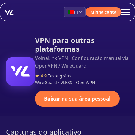
PT
Minha conta
VPN para outras
plataformas
VolnaLink VPN · Configuração manual via
OpenVPN / WireGuard
★ 4.9
·
Teste grátis
·
WireGuard · VLESS · OpenVPN
Baixar na sua área pessoal
Capturas do aplicativo