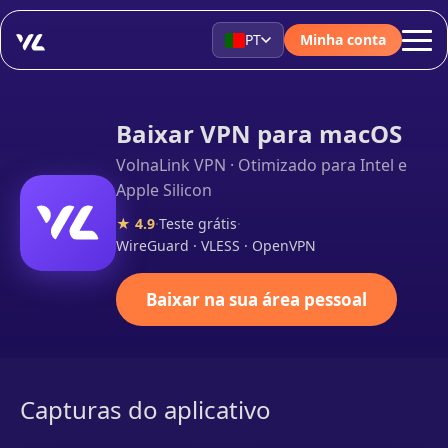
PT
Minha conta
Baixar VPN para macOS
VolnaLink VPN · Otimizado para Intel e
Apple Silicon
★ 4.9
·
Teste grátis
·
WireGuard · VLESS · OpenVPN
Baixar na sua área pessoal
Capturas do aplicativo