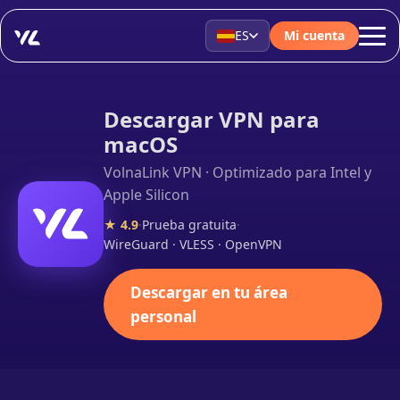
ES
Mi cuenta
Descargar VPN para
macOS
VolnaLink VPN · Optimizado para Intel y
Apple Silicon
★ 4.9
·
Prueba gratuita
·
WireGuard · VLESS · OpenVPN
Descargar en tu área
personal