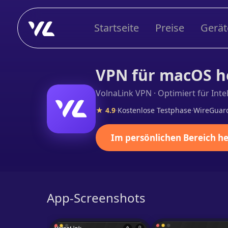
Startseite
Preise
Gerät
VPN für macOS h
VolnaLink VPN · Optimiert für Inte
★ 4.9
·
Kostenlose Testphase
·
WireGuard
Im persönlichen Bereich h
App-Screenshots