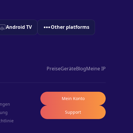
Android TV
Other platforms
Preise
Geräte
Blog
Meine IP
Mein Konto
ungen
Support
rung
htlinie