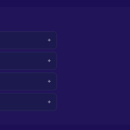
+
+
+
+