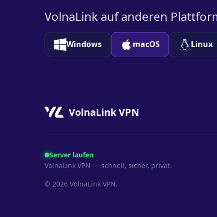
VolnaLink auf anderen Plattfo
Windows
macOS
Linux
VolnaLink VPN
Server laufen
VolnaLink VPN — schnell, sicher, privat.
© 2026 VolnaLink VPN.