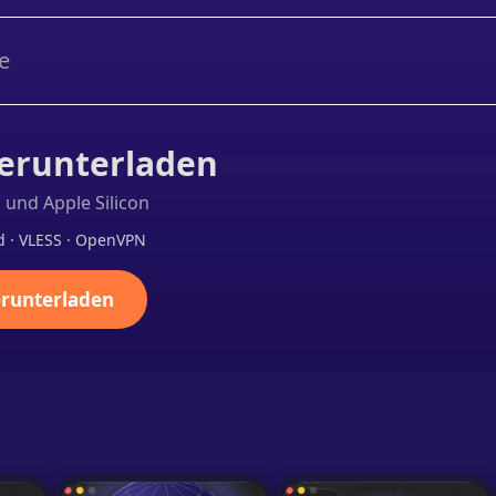
e
erunterladen
l und Apple Silicon
 · VLESS · OpenVPN
erunterladen