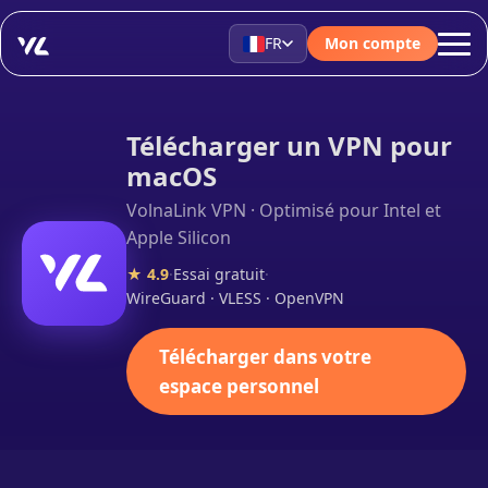
FR
Mon compte
Télécharger un VPN pour
macOS
VolnaLink VPN · Optimisé pour Intel et
Apple Silicon
★ 4.9
·
Essai gratuit
·
WireGuard · VLESS · OpenVPN
Télécharger dans votre
espace personnel