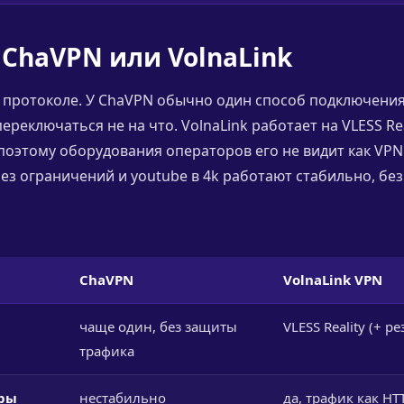
 ChaVPN или VolnaLink
 протоколе. У ChaVPN обычно один способ подключения
переключаться не на что. VolnaLink работает на VLESS Rea
поэтому оборудования операторов его не видит как VPN.
без ограничений и youtube в 4k работают стабильно, бе
ChaVPN
VolnaLink VPN
чаще один, без защиты
VLESS Reality (+ р
трафика
тры
нестабильно
да, трафик как HT