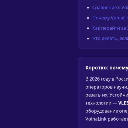
Сравнение с Vo
Почему VolnaLi
Как перейти за
Что делать, ес
Коротко: почему
В 2026 году в Рос
операторов научи
резать их. Устойч
технологии —
VLES
оборудование опер
VolnaLink работает