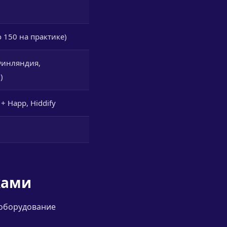
 150 на практике)
Финляндия,
)
 Happ, Hiddify
ками
 оборудование