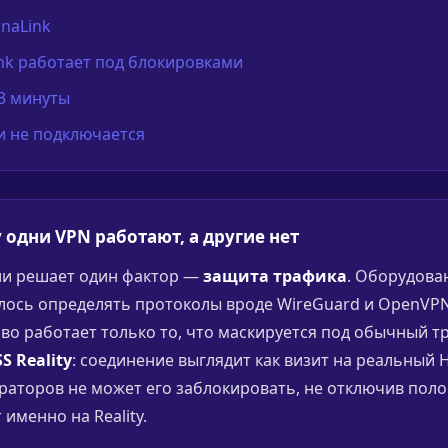
lnaLink
nk работает под блокировками
 3 минуты
ли не подключается
 одни VPN работают, а другие нет
сии решает один фактор —
защита трафика
. Оборудова
лось определять протоколы вроде WireGuard и OpenVPN
иво работает только то, что маскируется под обычный т
S Reality
: соединение выглядит как визит на реальный H
аторов не может его заблокировать, не отключив поло
 именно на Reality.