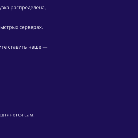
узка распределена,
быстрых серверах.
тите ставить наше —
одтянется сам.