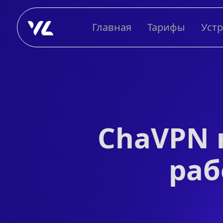
Главная
Тарифы
Уст
ChaVPN 
раб