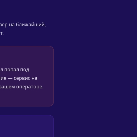
рвер на ближайший,
т.
ол попал под
ие — сервис на
а вашем операторе.