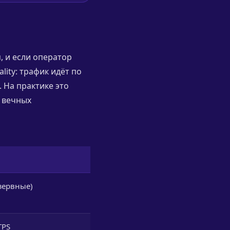
, и если оператор
lity: трафик идёт по
 На практике это
з вечных
езервные)
TPS