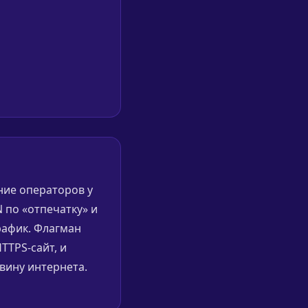
ние операторов у
 по «отпечатку» и
рафик. Флагман
TTPS-сайт, и
вину интернета.