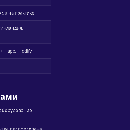
 90 на практике)
Финляндия,
)
 Happ, Hiddify
ками
 оборудование
узка распределена,