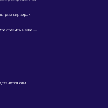
ыстрых серверах.
тите ставить наше —
одтянется сам.