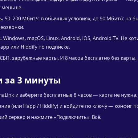
к меньше.
ь.
50–200 Мбит/с в обычных условиях, до 90 Мбит/с на б
деозвонки.
.
Windows, macOS, Linux, Android, iOS, Android TV. Не хо
app или Hiddify по подписке.
СБП, зарубежные карты. И 8 часов бесплатно без карты.
и за 3 минуты
naLink и заберите бесплатные 8 часов — карта не нужна.
ие (или Happ / Hiddify) и войдите по ключу — конфиг п
й сервер и нажмите «Подключить». Всё.