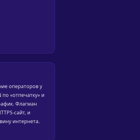
ние операторов у
 по «отпечатку» и
рафик. Флагман
TTPS-сайт, и
вину интернета.