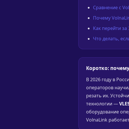
Сравнение с Vo
Почему VolnaLi
Как перейти за
Что делать, ес
Коротко: почему
В 2026 году в Рос
операторов научи
резать их. Устойч
технологии —
VLES
оборудование опер
VolnaLink работает