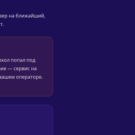
рвер на ближайший,
т.
окол попал под
ие — сервис на
а вашем операторе.