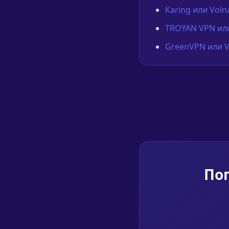
Karing или Vol
TROYAN VPN или
GreenVPN или V
Поп