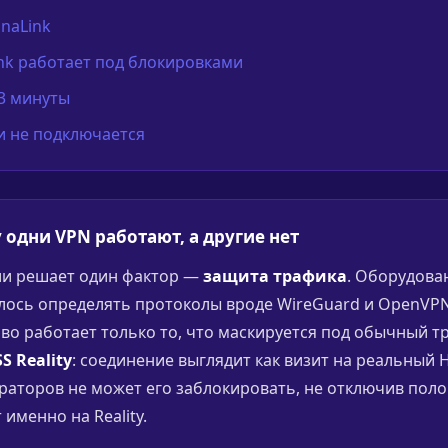
lnaLink
nk работает под блокировками
 3 минуты
ли не подключается
 одни VPN работают, а другие нет
сии решает один фактор —
защита трафика
. Оборудова
лось определять протоколы вроде WireGuard и OpenVPN
иво работает только то, что маскируется под обычный т
S Reality
: соединение выглядит как визит на реальный H
аторов не может его заблокировать, не отключив поло
 именно на Reality.