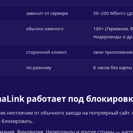
зависит от сервера
50–200 Мбит/с (до
обычно немного
100+ (Германия, 
Нидерланды и др.
сторонний клиент
свои приложения +
по-разному
8 часов без карты
naLink работает под блокиров
ик неотличим от обычного захода на популярный сайт.
 блокировать.
мания, Финляндия, Нидерланды и другие страны — нагр