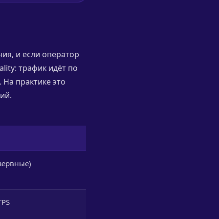
ия, и если оператор
lity: трафик идёт по
 На практике это
ий.
езервные)
TPS