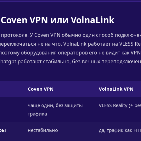
Coven VPN или VolnaLink
 протоколе. У Coven VPN обычно один способ подключен
переключаться не на что. VolnaLink работает на VLESS Rea
поэтому оборудования операторов его не видит как VPN.
и chatgpt работают стабильно, без вечных переподключен
Coven VPN
VolnaLink VPN
чаще один, без защиты
VLESS Reality (+ р
трафика
тры
нестабильно
да, трафик как HT