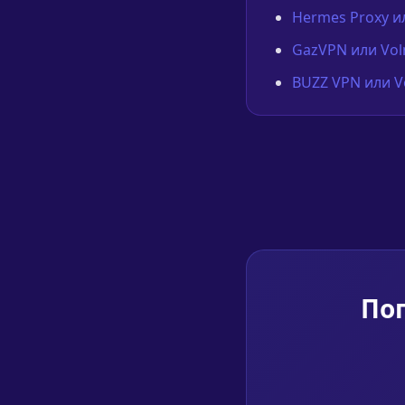
Hermes Proxy и
GazVPN или Vol
BUZZ VPN или V
Поп