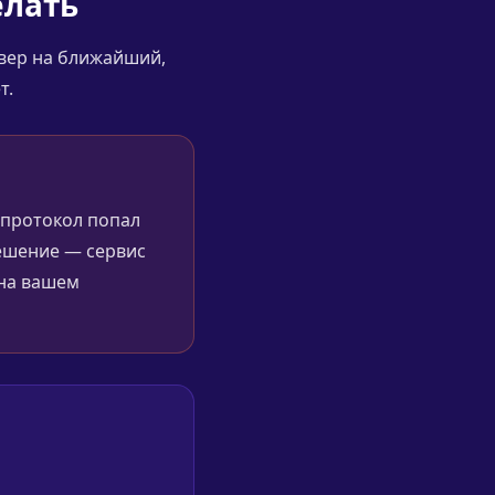
елать
рвер на ближайший,
т.
 протокол попал
решение — сервис
 на вашем