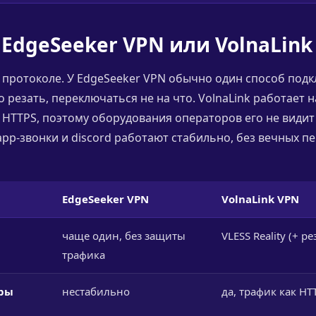
EdgeSeeker VPN или VolnaLink
 протоколе. У EdgeSeeker VPN обычно один способ подк
 резать, переключаться не на что. VolnaLink работает на
 HTTPS, поэтому оборудования операторов его не видит 
sapp-звонки и discord работают стабильно, без вечных 
EdgeSeeker VPN
VolnaLink VPN
чаще один, без защиты
VLESS Reality (+ р
трафика
тры
нестабильно
да, трафик как HT