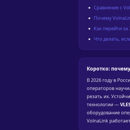
Сравнение с Vo
Почему VolnaLi
Как перейти за
Что делать, ес
Коротко: почему
В 2026 году в Рос
операторов научи
резать их. Устойч
технологии —
VLES
оборудование опер
VolnaLink работает