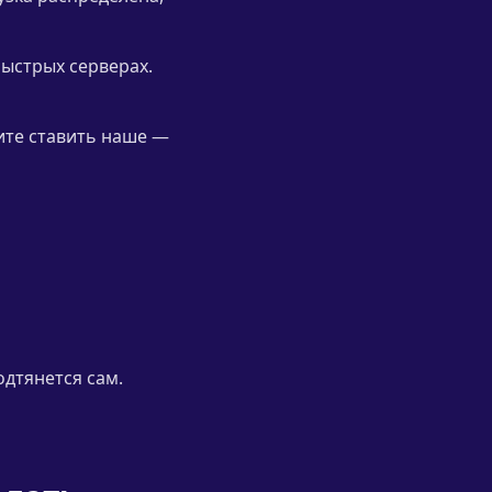
быстрых серверах.
тите ставить наше —
одтянется сам.