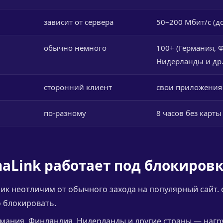
зависит от сервера
50–200 Мбит/с (до
обычно немного
100+ (Германия, 
Нидерланды и др.
сторонний клиент
свои приложения +
по-разному
8 часов без карты
naLink работает под блокиров
ик неотличим от обычного захода на популярный сайт.
 блокировать.
мания, Финляндия, Нидерланды и другие страны — нагр