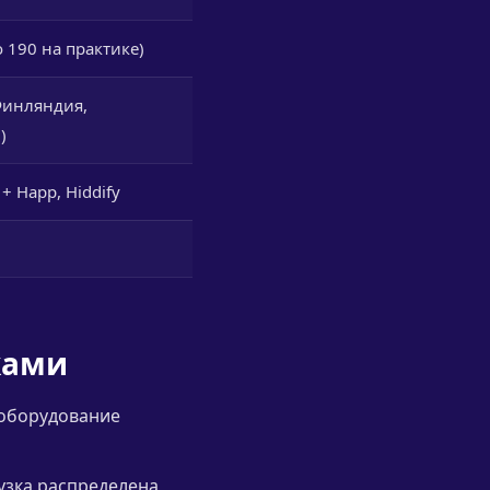
 190 на практике)
Финляндия,
)
 Happ, Hiddify
ками
 оборудование
узка распределена,