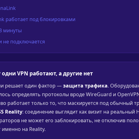
lnaLink
nk работает под блокировками
 3 минуты
ли не подключается
 одни VPN работают, а другие нет
сии решает один фактор —
защита трафика
. Оборудова
лось определять протоколы вроде WireGuard и OpenVPN
иво работает только то, что маскируется под обычный т
S Reality
: соединение выглядит как визит на реальный H
аторов не может его заблокировать, не отключив поло
 именно на Reality.