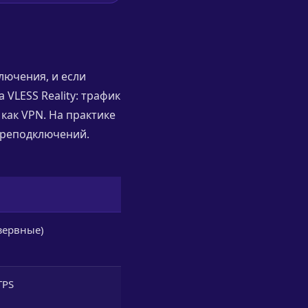
лючения, и если
 VLESS Reality: трафик
как VPN. На практике
переподключений.
езервные)
TPS