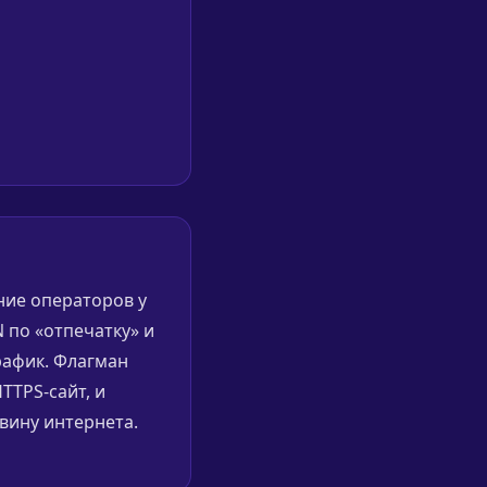
ние операторов у
 по «отпечатку» и
рафик. Флагман
TTPS-сайт, и
вину интернета.